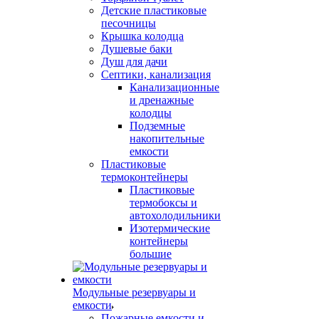
Детские пластиковые
песочницы
Крышка колодца
Душевые баки
Душ для дачи
Септики, канализация
Канализационные
и дренажные
колодцы
Подземные
накопительные
емкости
Пластиковые
термоконтейнеры
Пластиковые
термобоксы и
автохолодильники
Изотермические
контейнеры
большие
Модульные резервуары и
емкости
Пожарные емкости и