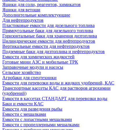
Ящики для соли, реагентов, химикатов
Ящики для ветоши
Дополнительные комплектующие
Для нефтепродуктов
Пластиковые емкости для дизельного топлива
Прямоугольные баки для дизельного топлива
Горизонтальные баки для хранения дизтоплива
Цилиндрические емкости для нефтепродуктов
Вертикальные емкости для нефтепродуктов
Подземные баки для дизтоплива и нефтепродуктов
Емкости для химических жидкостей
Готовые мини АЗС и мобильные ТРК
Заправочные модули и насосы
Сельское хозяйство
Агробаки для спецтехники
Емкости для перевозки воды и жидких удобрений, КАС
Транспортные кассеты КАС для растворов агрохимии
(удобрений)
Емкости в кассетах СТАНДАРТ для перевозки воды
Баки и емкости КАС
Емкости для разведения рыбы
Емкости с мешалками
Емкости с лопастными мешалками
Емкости с пропеллерными мешалками
Емкости с турбинными мешалками