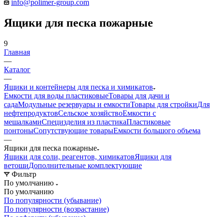
info@polimer-group.com
Ящики для песка пожарные
9
Главная
—
Каталог
—
Ящики и контейнеры для песка и химикатов
Емкости для воды пластиковые
Товары для дачи и
сада
Модульные резервуары и емкости
Товары для стройки
Для
нефтепродуктов
Сельское хозяйство
Емкости с
мешалками
Специзделия из пластика
Пластиковые
понтоны
Сопутствующие товары
Емкости большого объема
—
Ящики для песка пожарные
Ящики для соли, реагентов, химикатов
Ящики для
ветоши
Дополнительные комплектующие
Фильтр
По умолчанию
По умолчанию
По популярности (убывание)
По популярности (возрастание)