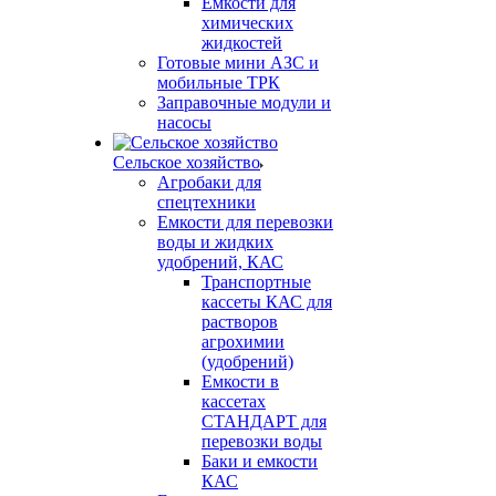
Емкости для
химических
жидкостей
Готовые мини АЗС и
мобильные ТРК
Заправочные модули и
насосы
Сельское хозяйство
Агробаки для
спецтехники
Емкости для перевозки
воды и жидких
удобрений, КАС
Транспортные
кассеты КАС для
растворов
агрохимии
(удобрений)
Емкости в
кассетах
СТАНДАРТ для
перевозки воды
Баки и емкости
КАС