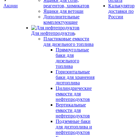
Ящики для соли,
оплата
Акции
реагентов, химикатов
Калькулятор
Ящики для ветоши
доставки по
Дополнительные
России
комплектующие
Для нефтепродуктов
Пластиковые емкости
для дизельного топлива
Прямоугольные
баки для
дизельного
топлива
Горизонтальные
баки для хранения
дизтоплива
Цилиндрические
емкости для
нефтепродуктов
Вертикальные
емкости для
нефтепродуктов
Подземные баки
для дизтоплива и
нефтепродуктов