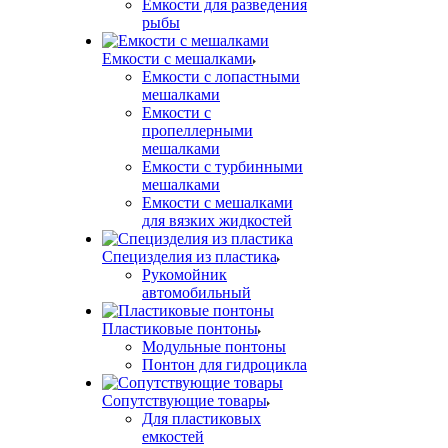
Емкости для разведения
рыбы
Емкости с мешалками
Емкости с лопастными
мешалками
Емкости с
пропеллерными
мешалками
Емкости с турбинными
мешалками
Емкости с мешалками
для вязких жидкостей
Специзделия из пластика
Рукомойник
автомобильный
Пластиковые понтоны
Модульные понтоны
Понтон для гидроцикла
Сопутствующие товары
Для пластиковых
емкостей