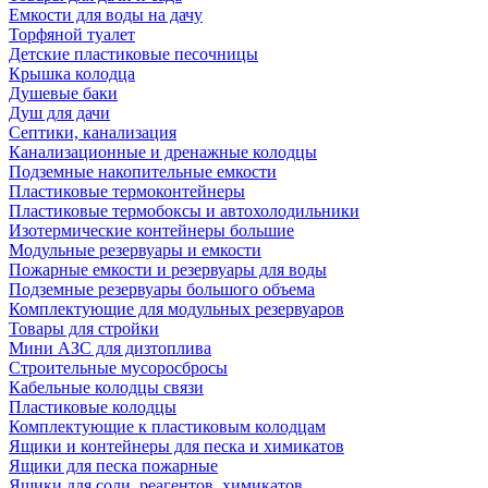
Емкости для воды на дачу
Торфяной туалет
Детские пластиковые песочницы
Крышка колодца
Душевые баки
Душ для дачи
Септики, канализация
Канализационные и дренажные колодцы
Подземные накопительные емкости
Пластиковые термоконтейнеры
Пластиковые термобоксы и автохолодильники
Изотермические контейнеры большие
Модульные резервуары и емкости
Пожарные емкости и резервуары для воды
Подземные резервуары большого объема
Комплектующие для модульных резервуаров
Товары для стройки
Мини АЗС для дизтоплива
Строительные мусоросбросы
Кабельные колодцы связи
Пластиковые колодцы
Комплектующие к пластиковым колодцам
Ящики и контейнеры для песка и химикатов
Ящики для песка пожарные
Ящики для соли, реагентов, химикатов