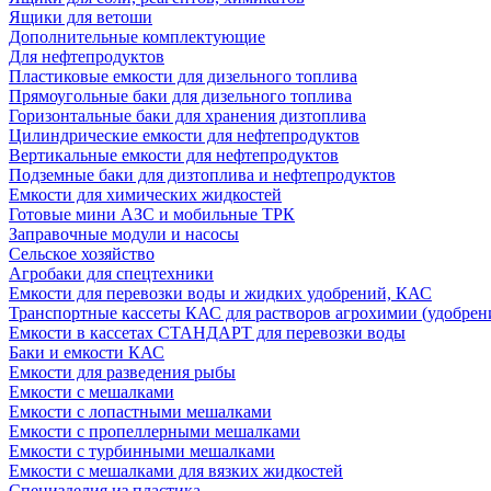
Ящики для ветоши
Дополнительные комплектующие
Для нефтепродуктов
Пластиковые емкости для дизельного топлива
Прямоугольные баки для дизельного топлива
Горизонтальные баки для хранения дизтоплива
Цилиндрические емкости для нефтепродуктов
Вертикальные емкости для нефтепродуктов
Подземные баки для дизтоплива и нефтепродуктов
Емкости для химических жидкостей
Готовые мини АЗС и мобильные ТРК
Заправочные модули и насосы
Сельское хозяйство
Агробаки для спецтехники
Емкости для перевозки воды и жидких удобрений, КАС
Транспортные кассеты КАС для растворов агрохимии (удобрен
Емкости в кассетах СТАНДАРТ для перевозки воды
Баки и емкости КАС
Емкости для разведения рыбы
Емкости с мешалками
Емкости с лопастными мешалками
Емкости с пропеллерными мешалками
Емкости с турбинными мешалками
Емкости с мешалками для вязких жидкостей
Специзделия из пластика