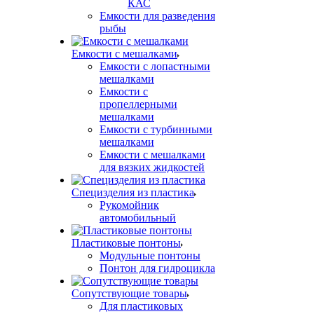
КАС
Емкости для разведения
рыбы
Емкости с мешалками
Емкости с лопастными
мешалками
Емкости с
пропеллерными
мешалками
Емкости с турбинными
мешалками
Емкости с мешалками
для вязких жидкостей
Специзделия из пластика
Рукомойник
автомобильный
Пластиковые понтоны
Модульные понтоны
Понтон для гидроцикла
Сопутствующие товары
Для пластиковых