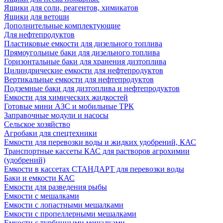
Ящики для соли, реагентов, химикатов
Ящики для ветоши
Дополнительные комплектующие
Для нефтепродуктов
Пластиковые емкости для дизельного топлива
Прямоугольные баки для дизельного топлива
Горизонтальные баки для хранения дизтоплива
Цилиндрические емкости для нефтепродуктов
Вертикальные емкости для нефтепродуктов
Подземные баки для дизтоплива и нефтепродуктов
Емкости для химических жидкостей
Готовые мини АЗС и мобильные ТРК
Заправочные модули и насосы
Сельское хозяйство
Агробаки для спецтехники
Емкости для перевозки воды и жидких удобрений, КАС
Транспортные кассеты КАС для растворов агрохимии
(удобрений)
Емкости в кассетах СТАНДАРТ для перевозки воды
Баки и емкости КАС
Емкости для разведения рыбы
Емкости с мешалками
Емкости с лопастными мешалками
Емкости с пропеллерными мешалками
Емкости с турбинными мешалками