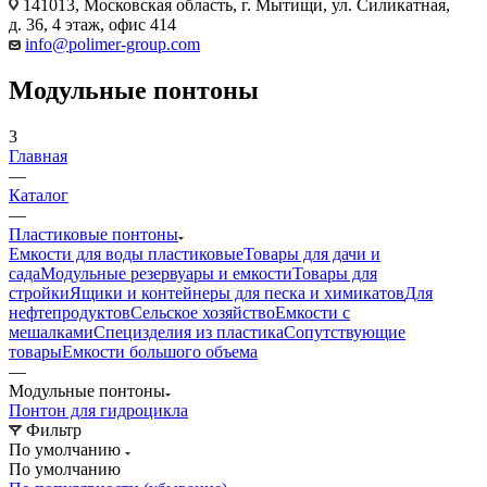
141013, Московская область, г. Мытищи, ул. Силикатная,
д. 36, 4 этаж, офис 414
info@polimer-group.com
Модульные понтоны
3
Главная
—
Каталог
—
Пластиковые понтоны
Емкости для воды пластиковые
Товары для дачи и
сада
Модульные резервуары и емкости
Товары для
стройки
Ящики и контейнеры для песка и химикатов
Для
нефтепродуктов
Сельское хозяйство
Емкости с
мешалками
Специзделия из пластика
Сопутствующие
товары
Емкости большого объема
—
Модульные понтоны
Понтон для гидроцикла
Фильтр
По умолчанию
По умолчанию