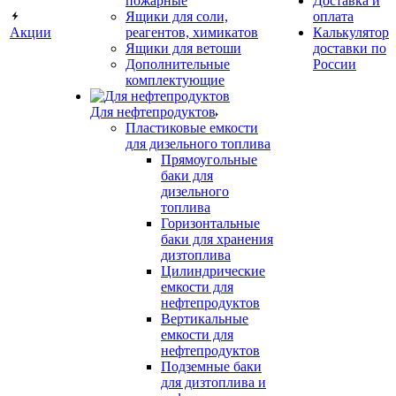
пожарные
Доставка и
Ящики для соли,
оплата
Акции
реагентов, химикатов
Калькулятор
Ящики для ветоши
доставки по
Дополнительные
России
комплектующие
Для нефтепродуктов
Пластиковые емкости
для дизельного топлива
Прямоугольные
баки для
дизельного
топлива
Горизонтальные
баки для хранения
дизтоплива
Цилиндрические
емкости для
нефтепродуктов
Вертикальные
емкости для
нефтепродуктов
Подземные баки
для дизтоплива и