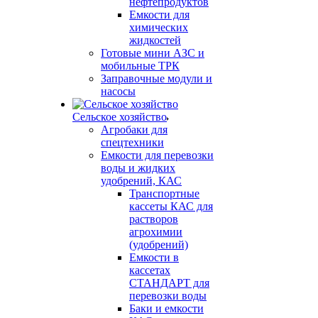
нефтепродуктов
Емкости для
химических
жидкостей
Готовые мини АЗС и
мобильные ТРК
Заправочные модули и
насосы
Сельское хозяйство
Агробаки для
спецтехники
Емкости для перевозки
воды и жидких
удобрений, КАС
Транспортные
кассеты КАС для
растворов
агрохимии
(удобрений)
Емкости в
кассетах
СТАНДАРТ для
перевозки воды
Баки и емкости