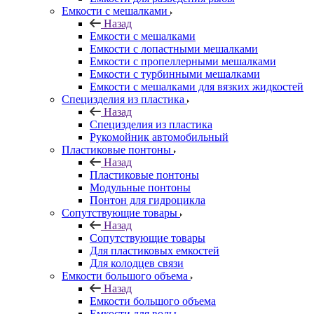
Емкости с мешалками
Назад
Емкости с мешалками
Емкости с лопастными мешалками
Емкости с пропеллерными мешалками
Емкости с турбинными мешалками
Емкости с мешалками для вязких жидкостей
Специзделия из пластика
Назад
Специзделия из пластика
Рукомойник автомобильный
Пластиковые понтоны
Назад
Пластиковые понтоны
Модульные понтоны
Понтон для гидроцикла
Сопутствующие товары
Назад
Сопутствующие товары
Для пластиковых емкостей
Для колодцев связи
Емкости большого объема
Назад
Емкости большого объема
Емкости для воды