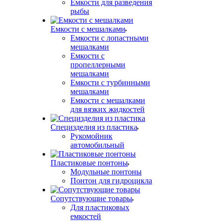
Емкости для разведения
рыбы
Емкости с мешалками
Емкости с лопастными
мешалками
Емкости с
пропеллерными
мешалками
Емкости с турбинными
мешалками
Емкости с мешалками
для вязких жидкостей
Специзделия из пластика
Рукомойник
автомобильный
Пластиковые понтоны
Модульные понтоны
Понтон для гидроцикла
Сопутствующие товары
Для пластиковых
емкостей