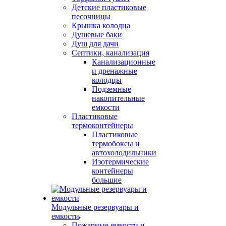
Детские пластиковые
песочницы
Крышка колодца
Душевые баки
Душ для дачи
Септики, канализация
Канализационные
и дренажные
колодцы
Подземные
накопительные
емкости
Пластиковые
термоконтейнеры
Пластиковые
термобоксы и
автохолодильники
Изотермические
контейнеры
большие
Модульные резервуары и
емкости
Пожарные емкости и