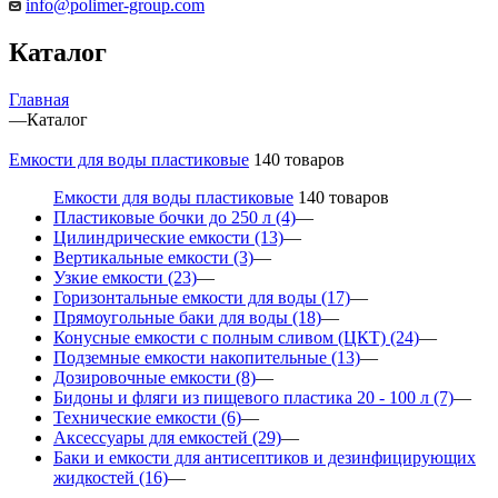
info@polimer-group.com
Каталог
Главная
—
Каталог
Емкости для воды пластиковые
140 товаров
Емкости для воды пластиковые
140 товаров
Пластиковые бочки до 250 л
(4)
—
Цилиндрические емкости
(13)
—
Вертикальные емкости
(3)
—
Узкие емкости
(23)
—
Горизонтальные емкости для воды
(17)
—
Прямоугольные баки для воды
(18)
—
Конусные емкости с полным сливом (ЦКТ)
(24)
—
Подземные емкости накопительные
(13)
—
Дозировочные емкости
(8)
—
Бидоны и фляги из пищевого пластика 20 - 100 л
(7)
—
Технические емкости
(6)
—
Аксессуары для емкостей
(29)
—
Баки и емкости для антисептиков и дезинфицирующих
жидкостей
(16)
—