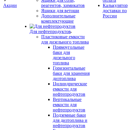
Ящики для соли,
оплата
Акции
реагентов, химикатов
Калькулятор
Ящики для ветоши
доставки по
Дополнительные
России
комплектующие
Для нефтепродуктов
Пластиковые емкости
для дизельного топлива
Прямоугольные
баки для
дизельного
топлива
Горизонтальные
баки для хранения
дизтоплива
Цилиндрические
емкости для
нефтепродуктов
Вертикальные
емкости для
нефтепродуктов
Подземные баки
для дизтоплива и
нефтепродуктов