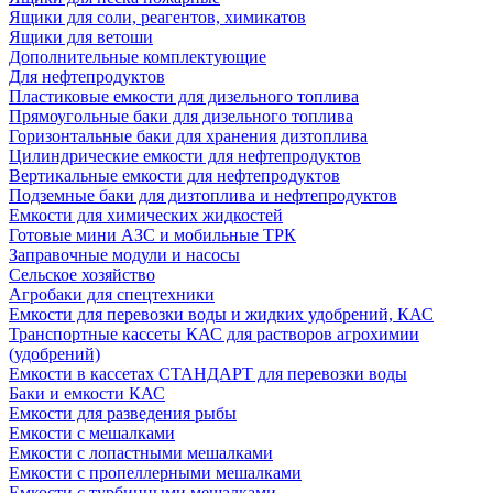
Ящики для соли, реагентов, химикатов
Ящики для ветоши
Дополнительные комплектующие
Для нефтепродуктов
Пластиковые емкости для дизельного топлива
Прямоугольные баки для дизельного топлива
Горизонтальные баки для хранения дизтоплива
Цилиндрические емкости для нефтепродуктов
Вертикальные емкости для нефтепродуктов
Подземные баки для дизтоплива и нефтепродуктов
Емкости для химических жидкостей
Готовые мини АЗС и мобильные ТРК
Заправочные модули и насосы
Сельское хозяйство
Агробаки для спецтехники
Емкости для перевозки воды и жидких удобрений, КАС
Транспортные кассеты КАС для растворов агрохимии
(удобрений)
Емкости в кассетах СТАНДАРТ для перевозки воды
Баки и емкости КАС
Емкости для разведения рыбы
Емкости с мешалками
Емкости с лопастными мешалками
Емкости с пропеллерными мешалками
Емкости с турбинными мешалками