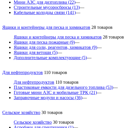
Мини АЗС для дизтоплива
(22)
—
Строительные мусоросбросы
(13)
—
Кабельные колодцы связи
(141)
—
Ящики и контейнеры для песка и химикатов
28 товаров
Ящики и контейнеры для песка и химикатов
28 товаров
Ящики для песка пожарные
(9)
—
Ящики для соли, реагентов, химикатов
(9)
—
Ящики для ветоши
(5)
—
Дополнительные комплектующие
(5)
—
Для нефтепродуктов
110 товаров
Для нефтепродуктов
110 товаров
Пластиковые емкости для дизельного топлива
(53)
—
Готовые мини АЗС и мобильные ТРК
(21)
—
Заправочные модули и насосы
(36)
—
Сельское хозяйство
30 товаров
Сельское хозяйство
30 товаров
Агробаки для спецтехники
(1)
—