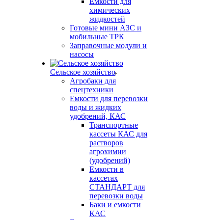
Емкости для
химических
жидкостей
Готовые мини АЗС и
мобильные ТРК
Заправочные модули и
насосы
Сельское хозяйство
Агробаки для
спецтехники
Емкости для перевозки
воды и жидких
удобрений, КАС
Транспортные
кассеты КАС для
растворов
агрохимии
(удобрений)
Емкости в
кассетах
СТАНДАРТ для
перевозки воды
Баки и емкости
КАС