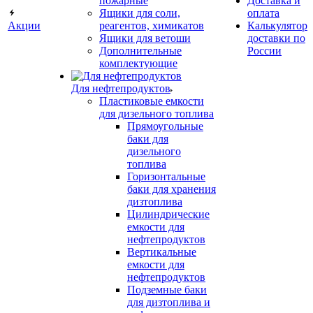
пожарные
Доставка и
Ящики для соли,
оплата
Акции
реагентов, химикатов
Калькулятор
Ящики для ветоши
доставки по
Дополнительные
России
комплектующие
Для нефтепродуктов
Пластиковые емкости
для дизельного топлива
Прямоугольные
баки для
дизельного
топлива
Горизонтальные
баки для хранения
дизтоплива
Цилиндрические
емкости для
нефтепродуктов
Вертикальные
емкости для
нефтепродуктов
Подземные баки
для дизтоплива и