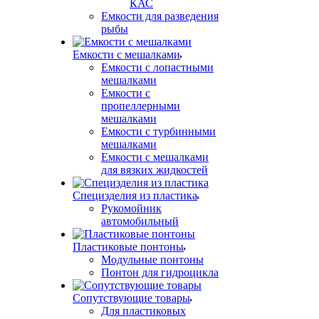
КАС
Емкости для разведения
рыбы
Емкости с мешалками
Емкости с лопастными
мешалками
Емкости с
пропеллерными
мешалками
Емкости с турбинными
мешалками
Емкости с мешалками
для вязких жидкостей
Специзделия из пластика
Рукомойник
автомобильный
Пластиковые понтоны
Модульные понтоны
Понтон для гидроцикла
Сопутствующие товары
Для пластиковых