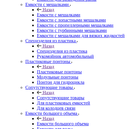
Емкости с мешалками
Назад
Емкости с мешалками
Емкости с лопастными мешалками
Емкости с пропеллерными мешалками
Емкости с турбинными мешалками
Емкости с мешалками для вязких жидкостей
Специзделия из пластика
Назад
Специзделия из пластика
Рукомойник автомобильный
Пластиковые понтоны
Назад
Пластиковые понтоны
Модульные понтоны
Понтон для гидроцикла
Сопутствующие товары
Назад
Сопутствующие товары
Для пластиковых емкостей
Для колодцев связи
Емкости большого объема
Назад
Емкости большого объема
Емкости для воды