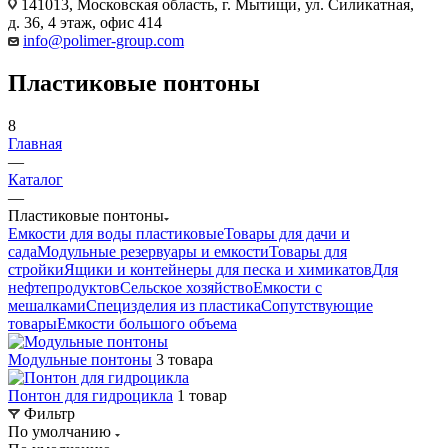
141013, Московская область, г. Мытищи, ул. Силикатная,
д. 36, 4 этаж, офис 414
info@polimer-group.com
Пластиковые понтоны
8
Главная
—
Каталог
—
Пластиковые понтоны
Емкости для воды пластиковые
Товары для дачи и
сада
Модульные резервуары и емкости
Товары для
стройки
Ящики и контейнеры для песка и химикатов
Для
нефтепродуктов
Сельское хозяйство
Емкости с
мешалками
Специзделия из пластика
Сопутствующие
товары
Емкости большого объема
Модульные понтоны
3 товара
Понтон для гидроцикла
1 товар
Фильтр
По умолчанию