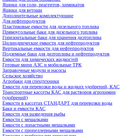
Ящики для соли, реагентов, химикатов
Ящики для ветоши
Дополнительные комплектующие
Для нефтепродуктов
Пластиковые емкости для дизельного топлива
Прямоугольные баки для дизельного топлива
Горизонтальные баки для хранения дизтоплива
Цилиндрические емкости для нефтепродуктов
Вертикальные емкости для нефтепродуктов
Подземные баки для дизтоплива и нефтепродуктов
Емкости для химических жидкостей
Готовые мини АЗС и мобильные ТРК
Заправочные модули и насосы
Сельское хозяйство
Агробаки для спецтехники
Емкости для перевозки воды и жидких удобрений, КАС
Транспортные кассеты КАС для растворов агрохимии
(удобрений)
Емкости в кассетах СТАНДАРТ для перевозки воды
Баки и емкости КАС
Емкости для разведения рыбы
Емкости с мешалками
Емкости с лопастными мешалками
Емкости с пропеллерными мешалками
Емкости с турбинными мешалками