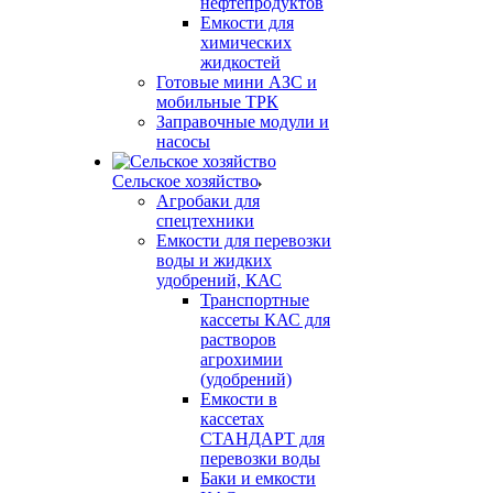
нефтепродуктов
Емкости для
химических
жидкостей
Готовые мини АЗС и
мобильные ТРК
Заправочные модули и
насосы
Сельское хозяйство
Агробаки для
спецтехники
Емкости для перевозки
воды и жидких
удобрений, КАС
Транспортные
кассеты КАС для
растворов
агрохимии
(удобрений)
Емкости в
кассетах
СТАНДАРТ для
перевозки воды
Баки и емкости