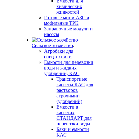
Емкости для
химических
жидкостей
Готовые мини АЗС и
мобильные ТРК
Заправочные модули и
насосы
Сельское хозяйство
Агробаки для
спецтехники
Емкости для перевозки
воды и жидких
удобрений, КАС
Транспортные
кассеты КАС для
растворов
агрохимии
(удобрений)
Емкости в
кассетах
СТАНДАРТ для
перевозки воды
Баки и емкости
КАС