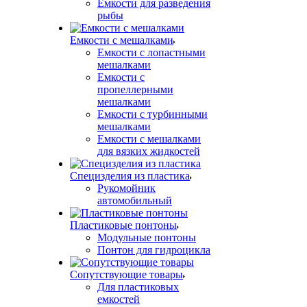
Емкости для разведения
рыбы
Емкости с мешалками
Емкости с лопастными
мешалками
Емкости с
пропеллерными
мешалками
Емкости с турбинными
мешалками
Емкости с мешалками
для вязких жидкостей
Специзделия из пластика
Рукомойник
автомобильный
Пластиковые понтоны
Модульные понтоны
Понтон для гидроцикла
Сопутствующие товары
Для пластиковых
емкостей