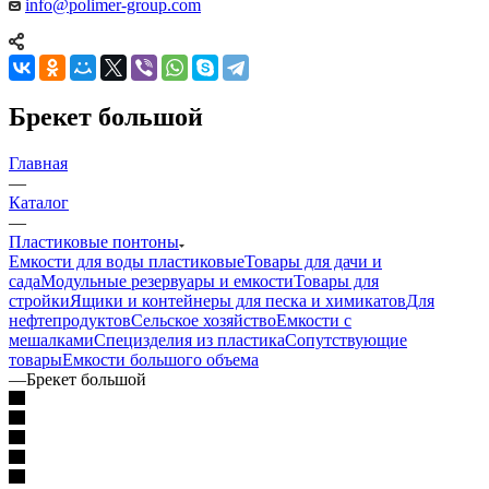
info@polimer-group.com
Брекет большой
Главная
—
Каталог
—
Пластиковые понтоны
Емкости для воды пластиковые
Товары для дачи и
сада
Модульные резервуары и емкости
Товары для
стройки
Ящики и контейнеры для песка и химикатов
Для
нефтепродуктов
Сельское хозяйство
Емкости с
мешалками
Специзделия из пластика
Сопутствующие
товары
Емкости большого объема
—
Брекет большой