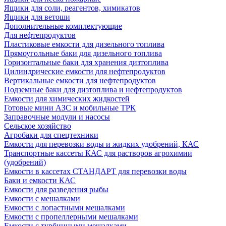
Ящики для соли, реагентов, химикатов
Ящики для ветоши
Дополнительные комплектующие
Для нефтепродуктов
Пластиковые емкости для дизельного топлива
Прямоугольные баки для дизельного топлива
Горизонтальные баки для хранения дизтоплива
Цилиндрические емкости для нефтепродуктов
Вертикальные емкости для нефтепродуктов
Подземные баки для дизтоплива и нефтепродуктов
Емкости для химических жидкостей
Готовые мини АЗС и мобильные ТРК
Заправочные модули и насосы
Сельское хозяйство
Агробаки для спецтехники
Емкости для перевозки воды и жидких удобрений, КАС
Транспортные кассеты КАС для растворов агрохимии
(удобрений)
Емкости в кассетах СТАНДАРТ для перевозки воды
Баки и емкости КАС
Емкости для разведения рыбы
Емкости с мешалками
Емкости с лопастными мешалками
Емкости с пропеллерными мешалками
Емкости с турбинными мешалками