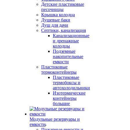
Детские пластиковые
песочницы
Крышка колодца
Душевые баки
Душ для дачи
Септики, канализация
Канализационные
и дренажные
колодцы
Подземные
накопительные
емкости
Пластиковые
термоконтейнеры
Пластиковые
термобоксы и
автохолодильники
Изотермические
контейнеры
большие
Модульные резервуары и
емкости
Пожарные емкости и