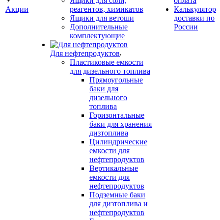
Ящики для соли,
оплата
Акции
реагентов, химикатов
Калькулятор
Ящики для ветоши
доставки по
Дополнительные
России
комплектующие
Для нефтепродуктов
Пластиковые емкости
для дизельного топлива
Прямоугольные
баки для
дизельного
топлива
Горизонтальные
баки для хранения
дизтоплива
Цилиндрические
емкости для
нефтепродуктов
Вертикальные
емкости для
нефтепродуктов
Подземные баки
для дизтоплива и
нефтепродуктов