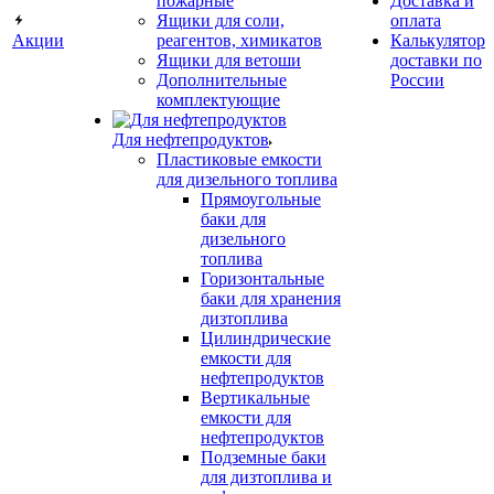
пожарные
Доставка и
Ящики для соли,
оплата
Акции
реагентов, химикатов
Калькулятор
Ящики для ветоши
доставки по
Дополнительные
России
комплектующие
Для нефтепродуктов
Пластиковые емкости
для дизельного топлива
Прямоугольные
баки для
дизельного
топлива
Горизонтальные
баки для хранения
дизтоплива
Цилиндрические
емкости для
нефтепродуктов
Вертикальные
емкости для
нефтепродуктов
Подземные баки
для дизтоплива и