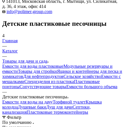
141013, Московская область, г. Мытищи, ул. Силикатная,
д. 36, 4 этаж, офис 414
info@polimer-group.com
Детские пластиковые песочницы
4
Главная
—
Каталог
—
Товары для дачи и сада
Емкости для воды пластиковые
Модульные резервуары и
емкости
Товары для стройки
Ящики и контейнеры для песка и
химикатов
Для нефтепродуктов
Сельское хозяйство
Емкости с
мешалками
Специзделия из пластика
Пластиковые
понтоны
Сопутствующие товары
Емкости большого объема
—
Детские пластиковые песочницы
Емкости для воды на дачу
Торфяной туалет
Крышка
колодца
Душевые баки
Душ для дачи
Септики,
канализация
Пластиковые термоконтейнеры
Фильтр
По умолчанию