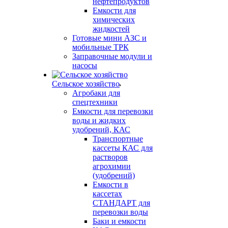
нефтепродуктов
Емкости для
химических
жидкостей
Готовые мини АЗС и
мобильные ТРК
Заправочные модули и
насосы
Сельское хозяйство
Агробаки для
спецтехники
Емкости для перевозки
воды и жидких
удобрений, КАС
Транспортные
кассеты КАС для
растворов
агрохимии
(удобрений)
Емкости в
кассетах
СТАНДАРТ для
перевозки воды
Баки и емкости