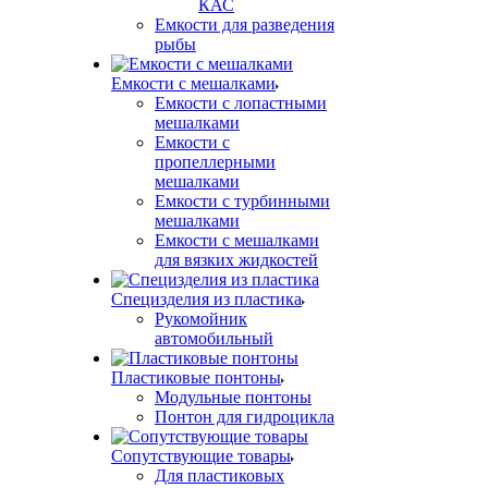
КАС
Емкости для разведения
рыбы
Емкости с мешалками
Емкости с лопастными
мешалками
Емкости с
пропеллерными
мешалками
Емкости с турбинными
мешалками
Емкости с мешалками
для вязких жидкостей
Специзделия из пластика
Рукомойник
автомобильный
Пластиковые понтоны
Модульные понтоны
Понтон для гидроцикла
Сопутствующие товары
Для пластиковых