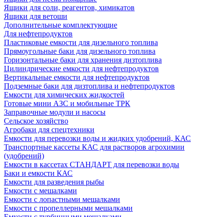
Ящики для соли, реагентов, химикатов
Ящики для ветоши
Дополнительные комплектующие
Для нефтепродуктов
Пластиковые емкости для дизельного топлива
Прямоугольные баки для дизельного топлива
Горизонтальные баки для хранения дизтоплива
Цилиндрические емкости для нефтепродуктов
Вертикальные емкости для нефтепродуктов
Подземные баки для дизтоплива и нефтепродуктов
Емкости для химических жидкостей
Готовые мини АЗС и мобильные ТРК
Заправочные модули и насосы
Сельское хозяйство
Агробаки для спецтехники
Емкости для перевозки воды и жидких удобрений, КАС
Транспортные кассеты КАС для растворов агрохимии
(удобрений)
Емкости в кассетах СТАНДАРТ для перевозки воды
Баки и емкости КАС
Емкости для разведения рыбы
Емкости с мешалками
Емкости с лопастными мешалками
Емкости с пропеллерными мешалками
Емкости с турбинными мешалками