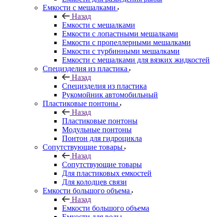
Емкости с мешалками
Назад
Емкости с мешалками
Емкости с лопастными мешалками
Емкости с пропеллерными мешалками
Емкости с турбинными мешалками
Емкости с мешалками для вязких жидкостей
Специзделия из пластика
Назад
Специзделия из пластика
Рукомойник автомобильный
Пластиковые понтоны
Назад
Пластиковые понтоны
Модульные понтоны
Понтон для гидроцикла
Сопутствующие товары
Назад
Сопутствующие товары
Для пластиковых емкостей
Для колодцев связи
Емкости большого объема
Назад
Емкости большого объема
Емкости для воды