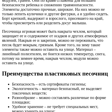
модулей, граней. Они по краям сглажены для большей
безопасности ребенка и снижению травмоопасности.
Элементы достаточно прочные, широкие. На них можно не
только лепить куличики и другие фигурки, а и удобно сидеть.
Борт крепкий, выдержит и взрослого, присевшего на край,
чтобы присмотреть или разделить досуг малыша.
Песочница игровая может быть накрыта чехлом, который
защищает ее и содержимое от осадков и других атмосферных
явлений. Накрыв ее и закрепив, можно не переживать, что
песок будет мокрым, грязным. Кроме того, на зиму такие
элементы также можно оставить на улице. Материал –
линейный полиэтилен, не боится низких температур, снега,
потому на зимнее время, накрыв чехлом, модули можно
оставить на улице.
Преимущества пластиковых песочниц
Безопасность – есть сертификаты гигиены;
Экологичность – материал безопасный, не выделяет
токсичных веществ;
Разнообразие – можно составлять различные по форме
площадки;
Удобное хранение – не требует специальных мест,
можно хранить на улице;