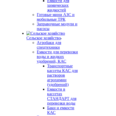
Емкости для
химических
жидкостей
Готовые мини АЗС и
мобильные ТРК
Заправочные модули и
насосы
Сельское хозяйство
Агробаки для
спецтехники
Емкости для перевозки
воды и жидких
удобрений, КАС
Транспортные
кассеты КАС для
растворов
агрохимии
(удобрений)
Емкости в
кассетах
СТАНДАРТ для
перевозки воды
Баки и емкости
КАС