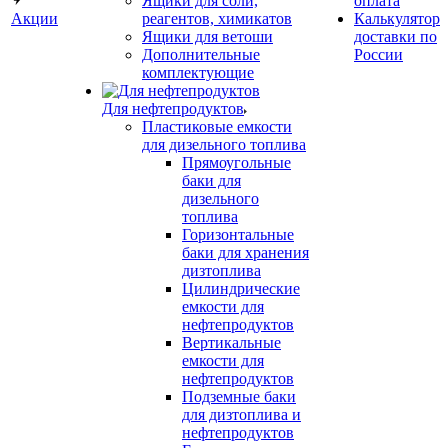
Ящики для соли,
оплата
Акции
реагентов, химикатов
Калькулятор
Ящики для ветоши
доставки по
Дополнительные
России
комплектующие
Для нефтепродуктов
Пластиковые емкости
для дизельного топлива
Прямоугольные
баки для
дизельного
топлива
Горизонтальные
баки для хранения
дизтоплива
Цилиндрические
емкости для
нефтепродуктов
Вертикальные
емкости для
нефтепродуктов
Подземные баки
для дизтоплива и
нефтепродуктов