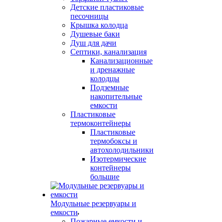
Детские пластиковые
песочницы
Крышка колодца
Душевые баки
Душ для дачи
Септики, канализация
Канализационные
и дренажные
колодцы
Подземные
накопительные
емкости
Пластиковые
термоконтейнеры
Пластиковые
термобоксы и
автохолодильники
Изотермические
контейнеры
большие
Модульные резервуары и
емкости
Пожарные емкости и