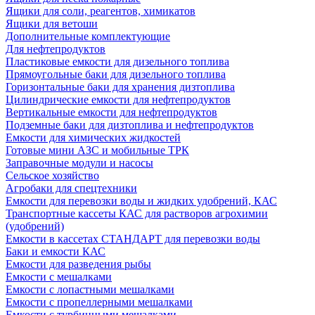
Ящики для соли, реагентов, химикатов
Ящики для ветоши
Дополнительные комплектующие
Для нефтепродуктов
Пластиковые емкости для дизельного топлива
Прямоугольные баки для дизельного топлива
Горизонтальные баки для хранения дизтоплива
Цилиндрические емкости для нефтепродуктов
Вертикальные емкости для нефтепродуктов
Подземные баки для дизтоплива и нефтепродуктов
Емкости для химических жидкостей
Готовые мини АЗС и мобильные ТРК
Заправочные модули и насосы
Сельское хозяйство
Агробаки для спецтехники
Емкости для перевозки воды и жидких удобрений, КАС
Транспортные кассеты КАС для растворов агрохимии
(удобрений)
Емкости в кассетах СТАНДАРТ для перевозки воды
Баки и емкости КАС
Емкости для разведения рыбы
Емкости с мешалками
Емкости с лопастными мешалками
Емкости с пропеллерными мешалками
Емкости с турбинными мешалками