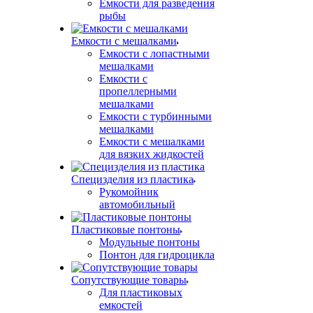
Емкости для разведения
рыбы
Емкости с мешалками
Емкости с лопастными
мешалками
Емкости с
пропеллерными
мешалками
Емкости с турбинными
мешалками
Емкости с мешалками
для вязких жидкостей
Специзделия из пластика
Рукомойник
автомобильный
Пластиковые понтоны
Модульные понтоны
Понтон для гидроцикла
Сопутствующие товары
Для пластиковых
емкостей