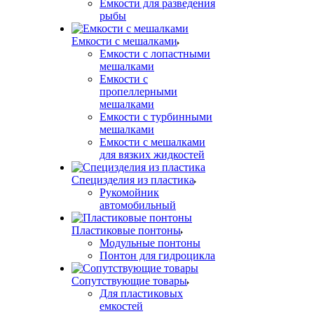
Емкости для разведения
рыбы
Емкости с мешалками
Емкости с лопастными
мешалками
Емкости с
пропеллерными
мешалками
Емкости с турбинными
мешалками
Емкости с мешалками
для вязких жидкостей
Специзделия из пластика
Рукомойник
автомобильный
Пластиковые понтоны
Модульные понтоны
Понтон для гидроцикла
Сопутствующие товары
Для пластиковых
емкостей