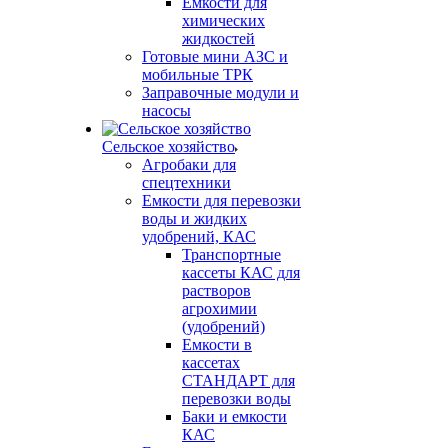
Емкости для
химических
жидкостей
Готовые мини АЗС и
мобильные ТРК
Заправочные модули и
насосы
Сельское хозяйство
Агробаки для
спецтехники
Емкости для перевозки
воды и жидких
удобрений, КАС
Транспортные
кассеты КАС для
растворов
агрохимии
(удобрений)
Емкости в
кассетах
СТАНДАРТ для
перевозки воды
Баки и емкости
КАС