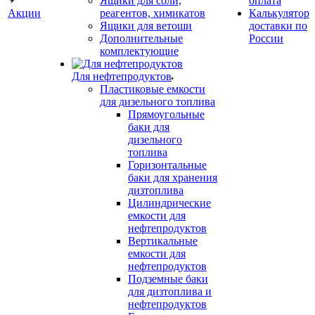
Ящики для соли,
оплата
Акции
реагентов, химикатов
Калькулятор
Ящики для ветоши
доставки по
Дополнительные
России
комплектующие
Для нефтепродуктов
Пластиковые емкости
для дизельного топлива
Прямоугольные
баки для
дизельного
топлива
Горизонтальные
баки для хранения
дизтоплива
Цилиндрические
емкости для
нефтепродуктов
Вертикальные
емкости для
нефтепродуктов
Подземные баки
для дизтоплива и
нефтепродуктов