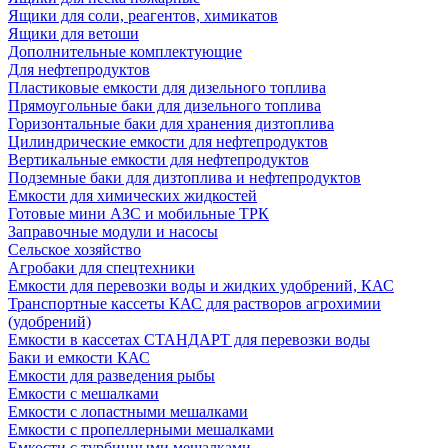
Ящики для соли, реагентов, химикатов
Ящики для ветоши
Дополнительные комплектующие
Для нефтепродуктов
Пластиковые емкости для дизельного топлива
Прямоугольные баки для дизельного топлива
Горизонтальные баки для хранения дизтоплива
Цилиндрические емкости для нефтепродуктов
Вертикальные емкости для нефтепродуктов
Подземные баки для дизтоплива и нефтепродуктов
Емкости для химических жидкостей
Готовые мини АЗС и мобильные ТРК
Заправочные модули и насосы
Сельское хозяйство
Агробаки для спецтехники
Емкости для перевозки воды и жидких удобрений, КАС
Транспортные кассеты КАС для растворов агрохимии
(удобрений)
Емкости в кассетах СТАНДАРТ для перевозки воды
Баки и емкости КАС
Емкости для разведения рыбы
Емкости с мешалками
Емкости с лопастными мешалками
Емкости с пропеллерными мешалками
Емкости с турбинными мешалками