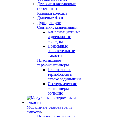
Детские пластиковые
песочницы
Крышка колодца
Душевые баки
Душ для дачи
Септики, канализация
Канализационные
и дренажные
колодцы
Подземные
накопительные
емкости
Пластиковые
термоконтейнеры
Пластиковые
термобоксы и
автохолодильники
Изотермические
контейнеры
большие
Модульные резервуары и
емкости
Пожарные емкости и