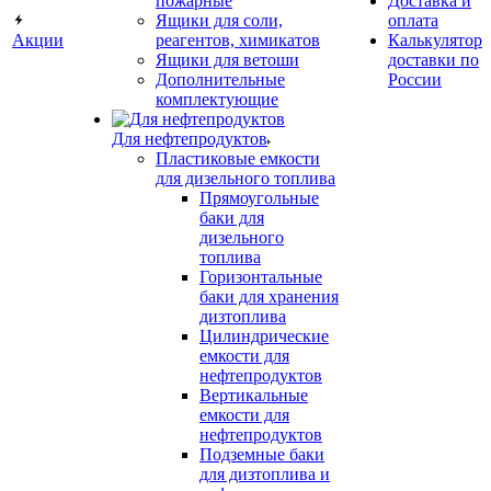
пожарные
Доставка и
Ящики для соли,
оплата
Акции
реагентов, химикатов
Калькулятор
Ящики для ветоши
доставки по
Дополнительные
России
комплектующие
Для нефтепродуктов
Пластиковые емкости
для дизельного топлива
Прямоугольные
баки для
дизельного
топлива
Горизонтальные
баки для хранения
дизтоплива
Цилиндрические
емкости для
нефтепродуктов
Вертикальные
емкости для
нефтепродуктов
Подземные баки
для дизтоплива и