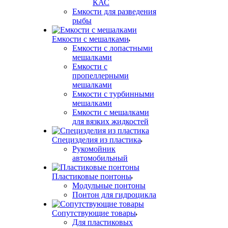
КАС
Емкости для разведения
рыбы
Емкости с мешалками
Емкости с лопастными
мешалками
Емкости с
пропеллерными
мешалками
Емкости с турбинными
мешалками
Емкости с мешалками
для вязких жидкостей
Специзделия из пластика
Рукомойник
автомобильный
Пластиковые понтоны
Модульные понтоны
Понтон для гидроцикла
Сопутствующие товары
Для пластиковых