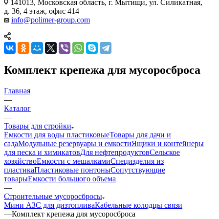
141013, Московская область, г. Мытищи, ул. Силикатная,
д. 36, 4 этаж, офис 414
info@polimer-group.com
Комплект крепежа для мусоросброса
Главная
—
Каталог
—
Товары для стройки
Емкости для воды пластиковые
Товары для дачи и
сада
Модульные резервуары и емкости
Ящики и контейнеры
для песка и химикатов
Для нефтепродуктов
Сельское
хозяйство
Емкости с мешалками
Специзделия из
пластика
Пластиковые понтоны
Сопутствующие
товары
Емкости большого объема
—
Строительные мусоросбросы
Мини АЗС для дизтоплива
Кабельные колодцы связи
—
Комплект крепежа для мусоросброса