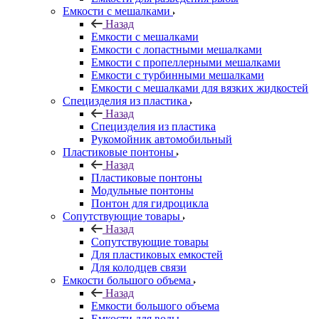
Емкости с мешалками
Назад
Емкости с мешалками
Емкости с лопастными мешалками
Емкости с пропеллерными мешалками
Емкости с турбинными мешалками
Емкости с мешалками для вязких жидкостей
Специзделия из пластика
Назад
Специзделия из пластика
Рукомойник автомобильный
Пластиковые понтоны
Назад
Пластиковые понтоны
Модульные понтоны
Понтон для гидроцикла
Сопутствующие товары
Назад
Сопутствующие товары
Для пластиковых емкостей
Для колодцев связи
Емкости большого объема
Назад
Емкости большого объема
Емкости для воды