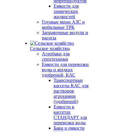
нефтепродуктов
Емкости для
химических
жидкостей
Готовые мини АЗС и
мобильные ТРК
Заправочные модули и
насосы
Сельское хозяйство
Агробаки для
спецтехники
Емкости для перевозки
воды и жидких
удобрений, КАС
Транспортные
кассеты КАС для
растворов
агрохимии
(удобрений)
Емкости в
кассетах
СТАНДАРТ для
перевозки воды
Баки и емкости