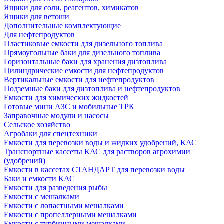
Ящики для соли, реагентов, химикатов
Ящики для ветоши
Дополнительные комплектующие
Для нефтепродуктов
Пластиковые емкости для дизельного топлива
Прямоугольные баки для дизельного топлива
Горизонтальные баки для хранения дизтоплива
Цилиндрические емкости для нефтепродуктов
Вертикальные емкости для нефтепродуктов
Подземные баки для дизтоплива и нефтепродуктов
Емкости для химических жидкостей
Готовые мини АЗС и мобильные ТРК
Заправочные модули и насосы
Сельское хозяйство
Агробаки для спецтехники
Емкости для перевозки воды и жидких удобрений, КАС
Транспортные кассеты КАС для растворов агрохимии
(удобрений)
Емкости в кассетах СТАНДАРТ для перевозки воды
Баки и емкости КАС
Емкости для разведения рыбы
Емкости с мешалками
Емкости с лопастными мешалками
Емкости с пропеллерными мешалками
Емкости с турбинными мешалками