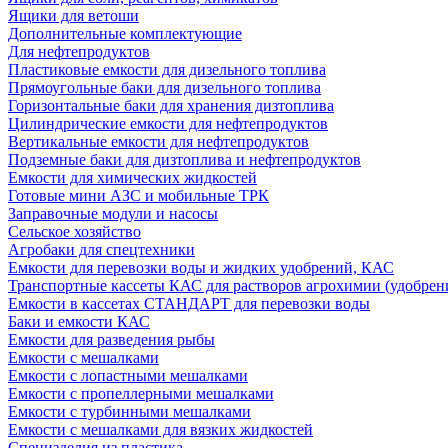
Ящики для ветоши
Дополнительные комплектующие
Для нефтепродуктов
Пластиковые емкости для дизельного топлива
Прямоугольные баки для дизельного топлива
Горизонтальные баки для хранения дизтоплива
Цилиндрические емкости для нефтепродуктов
Вертикальные емкости для нефтепродуктов
Подземные баки для дизтоплива и нефтепродуктов
Емкости для химических жидкостей
Готовые мини АЗС и мобильные ТРК
Заправочные модули и насосы
Сельское хозяйство
Агробаки для спецтехники
Емкости для перевозки воды и жидких удобрений, КАС
Транспортные кассеты КАС для растворов агрохимии (удобрен
Емкости в кассетах СТАНДАРТ для перевозки воды
Баки и емкости КАС
Емкости для разведения рыбы
Емкости с мешалками
Емкости с лопастными мешалками
Емкости с пропеллерными мешалками
Емкости с турбинными мешалками
Емкости с мешалками для вязких жидкостей
Специзделия из пластика