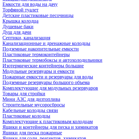
Емкости для воды на дачу
Торфяной туалет
Детские пластиковые песочницы
Крышка колодца
Душевые баки
Душ для дачи
Септики, канализация
Канализационные и дренажные колодцы
Подземные накопительные емкости
Пластиковые термоконтейнеры
Пластиковые термобоксы и автохолодильники
Изотермические контейнеры большие
Модульные резервуары и емкости
Пожарные емкости и резервуары для воды
Подземные резервуары большого объема
Комплектующие для модульных резервуаров
Товары для стройки
Мини АЗС для дизтоплива
Строительные мусоросбросы
Кабельные колодцы связи
Пластиковые колодцы
Комплектующие к пластиковым колодцам
Ящики и контейнеры для песка и химикатов
Ящики для песка пожарные
Ящики для соли, реагентов, химикатов