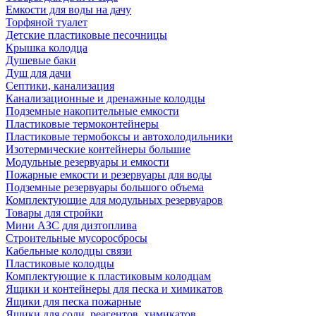
Емкости для воды на дачу
Торфяной туалет
Детские пластиковые песочницы
Крышка колодца
Душевые баки
Душ для дачи
Септики, канализация
Канализационные и дренажные колодцы
Подземные накопительные емкости
Пластиковые термоконтейнеры
Пластиковые термобоксы и автохолодильники
Изотермические контейнеры большие
Модульные резервуары и емкости
Пожарные емкости и резервуары для воды
Подземные резервуары большого объема
Комплектующие для модульных резервуаров
Товары для стройки
Мини АЗС для дизтоплива
Строительные мусоросбросы
Кабельные колодцы связи
Пластиковые колодцы
Комплектующие к пластиковым колодцам
Ящики и контейнеры для песка и химикатов
Ящики для песка пожарные
Ящики для соли, реагентов, химикатов