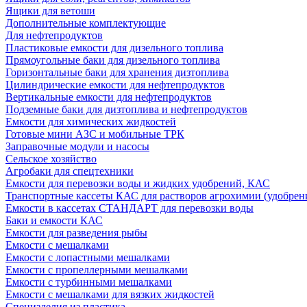
Ящики для ветоши
Дополнительные комплектующие
Для нефтепродуктов
Пластиковые емкости для дизельного топлива
Прямоугольные баки для дизельного топлива
Горизонтальные баки для хранения дизтоплива
Цилиндрические емкости для нефтепродуктов
Вертикальные емкости для нефтепродуктов
Подземные баки для дизтоплива и нефтепродуктов
Емкости для химических жидкостей
Готовые мини АЗС и мобильные ТРК
Заправочные модули и насосы
Сельское хозяйство
Агробаки для спецтехники
Емкости для перевозки воды и жидких удобрений, КАС
Транспортные кассеты КАС для растворов агрохимии (удобрен
Емкости в кассетах СТАНДАРТ для перевозки воды
Баки и емкости КАС
Емкости для разведения рыбы
Емкости с мешалками
Емкости с лопастными мешалками
Емкости с пропеллерными мешалками
Емкости с турбинными мешалками
Емкости с мешалками для вязких жидкостей
Специзделия из пластика