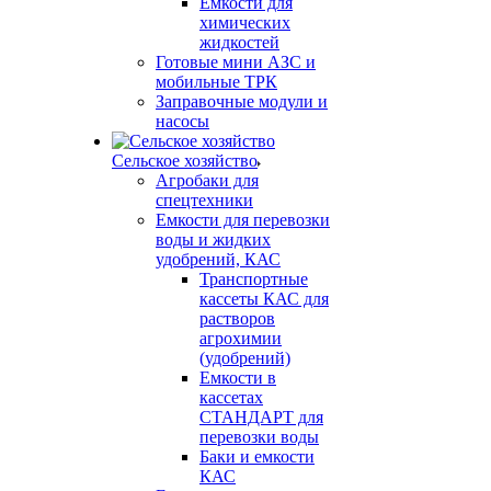
Емкости для
химических
жидкостей
Готовые мини АЗС и
мобильные ТРК
Заправочные модули и
насосы
Сельское хозяйство
Агробаки для
спецтехники
Емкости для перевозки
воды и жидких
удобрений, КАС
Транспортные
кассеты КАС для
растворов
агрохимии
(удобрений)
Емкости в
кассетах
СТАНДАРТ для
перевозки воды
Баки и емкости
КАС