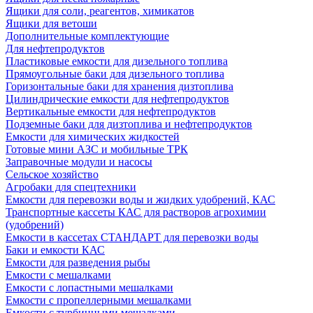
Ящики для соли, реагентов, химикатов
Ящики для ветоши
Дополнительные комплектующие
Для нефтепродуктов
Пластиковые емкости для дизельного топлива
Прямоугольные баки для дизельного топлива
Горизонтальные баки для хранения дизтоплива
Цилиндрические емкости для нефтепродуктов
Вертикальные емкости для нефтепродуктов
Подземные баки для дизтоплива и нефтепродуктов
Емкости для химических жидкостей
Готовые мини АЗС и мобильные ТРК
Заправочные модули и насосы
Сельское хозяйство
Агробаки для спецтехники
Емкости для перевозки воды и жидких удобрений, КАС
Транспортные кассеты КАС для растворов агрохимии
(удобрений)
Емкости в кассетах СТАНДАРТ для перевозки воды
Баки и емкости КАС
Емкости для разведения рыбы
Емкости с мешалками
Емкости с лопастными мешалками
Емкости с пропеллерными мешалками
Емкости с турбинными мешалками