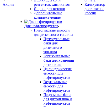
Ящики для соли,
оплата
Акции
реагентов, химикатов
Калькулятор
Ящики для ветоши
доставки по
Дополнительные
России
комплектующие
Для нефтепродуктов
Пластиковые емкости
для дизельного топлива
Прямоугольные
баки для
дизельного
топлива
Горизонтальные
баки для хранения
дизтоплива
Цилиндрические
емкости для
нефтепродуктов
Вертикальные
емкости для
нефтепродуктов
Подземные баки
для дизтоплива и
нефтепродуктов