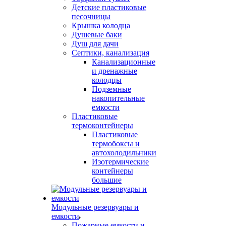
Детские пластиковые
песочницы
Крышка колодца
Душевые баки
Душ для дачи
Септики, канализация
Канализационные
и дренажные
колодцы
Подземные
накопительные
емкости
Пластиковые
термоконтейнеры
Пластиковые
термобоксы и
автохолодильники
Изотермические
контейнеры
большие
Модульные резервуары и
емкости
Пожарные емкости и