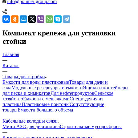
info@polimer-group.com
Комплект крепежа для установки
стойки
Главная
—
Каталог
—
Товары для стройки
Емкости для воды пластиковые
Товары для дачи и
сада
Модульные резервуары и емкости
Ящики и контейнеры
для песка и химикатов
Для нефтепродуктов
Сельское
хозяйство
Емкости с мешалками
Специзделия из
пластика
Пластиковые понтоны
Сопутствующие
товары
Емкости большого объема
—
Кабельные колодцы связи
Мини АЗС для дизтоплива
Строительные мусоросбросы
—
Комплектующие к пластиковым колодцам