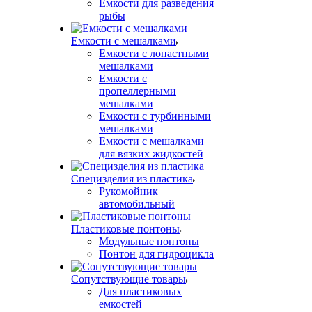
Емкости для разведения
рыбы
Емкости с мешалками
Емкости с лопастными
мешалками
Емкости с
пропеллерными
мешалками
Емкости с турбинными
мешалками
Емкости с мешалками
для вязких жидкостей
Специзделия из пластика
Рукомойник
автомобильный
Пластиковые понтоны
Модульные понтоны
Понтон для гидроцикла
Сопутствующие товары
Для пластиковых
емкостей