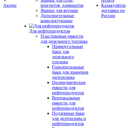
Ящики для соли,
оплата
Акции
реагентов, химикатов
Калькулятор
Ящики для ветоши
доставки по
Дополнительные
России
комплектующие
Для нефтепродуктов
Пластиковые емкости
для дизельного топлива
Прямоугольные
баки для
дизельного
топлива
Горизонтальные
баки для хранения
дизтоплива
Цилиндрические
емкости для
нефтепродуктов
Вертикальные
емкости для
нефтепродуктов
Подземные баки
для дизтоплива и
нефтепродуктов