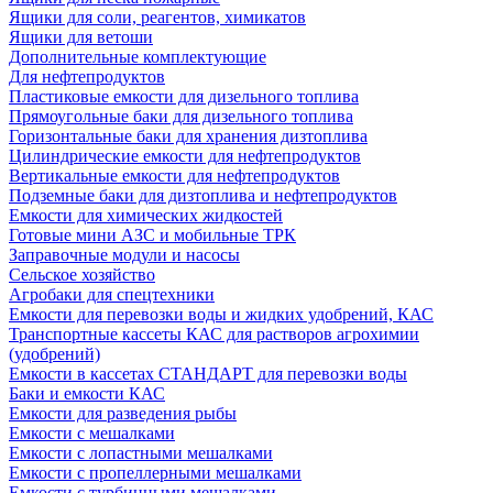
Ящики для соли, реагентов, химикатов
Ящики для ветоши
Дополнительные комплектующие
Для нефтепродуктов
Пластиковые емкости для дизельного топлива
Прямоугольные баки для дизельного топлива
Горизонтальные баки для хранения дизтоплива
Цилиндрические емкости для нефтепродуктов
Вертикальные емкости для нефтепродуктов
Подземные баки для дизтоплива и нефтепродуктов
Емкости для химических жидкостей
Готовые мини АЗС и мобильные ТРК
Заправочные модули и насосы
Сельское хозяйство
Агробаки для спецтехники
Емкости для перевозки воды и жидких удобрений, КАС
Транспортные кассеты КАС для растворов агрохимии
(удобрений)
Емкости в кассетах СТАНДАРТ для перевозки воды
Баки и емкости КАС
Емкости для разведения рыбы
Емкости с мешалками
Емкости с лопастными мешалками
Емкости с пропеллерными мешалками
Емкости с турбинными мешалками