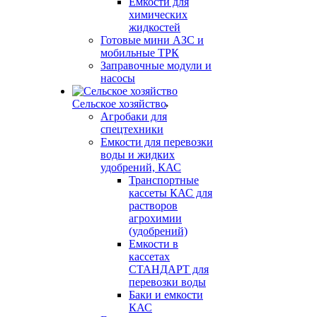
Емкости для
химических
жидкостей
Готовые мини АЗС и
мобильные ТРК
Заправочные модули и
насосы
Сельское хозяйство
Агробаки для
спецтехники
Емкости для перевозки
воды и жидких
удобрений, КАС
Транспортные
кассеты КАС для
растворов
агрохимии
(удобрений)
Емкости в
кассетах
СТАНДАРТ для
перевозки воды
Баки и емкости
КАС