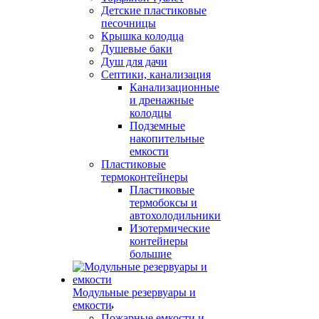
Детские пластиковые
песочницы
Крышка колодца
Душевые баки
Душ для дачи
Септики, канализация
Канализационные
и дренажные
колодцы
Подземные
накопительные
емкости
Пластиковые
термоконтейнеры
Пластиковые
термобоксы и
автохолодильники
Изотермические
контейнеры
большие
Модульные резервуары и
емкости
Пожарные емкости и