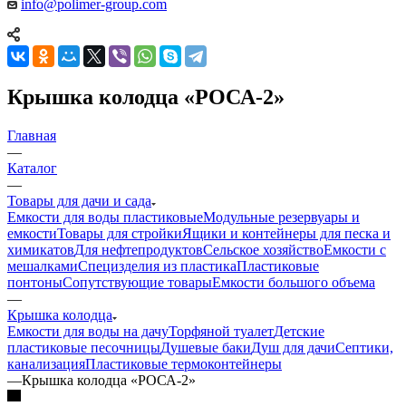
info@polimer-group.com
Крышка колодца «РОСА-2»
Главная
—
Каталог
—
Товары для дачи и сада
Емкости для воды пластиковые
Модульные резервуары и
емкости
Товары для стройки
Ящики и контейнеры для песка и
химикатов
Для нефтепродуктов
Сельское хозяйство
Емкости с
мешалками
Специзделия из пластика
Пластиковые
понтоны
Сопутствующие товары
Емкости большого объема
—
Крышка колодца
Емкости для воды на дачу
Торфяной туалет
Детские
пластиковые песочницы
Душевые баки
Душ для дачи
Септики,
канализация
Пластиковые термоконтейнеры
—
Крышка колодца «РОСА-2»