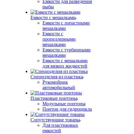
Емкости для разведения
рыбы
Емкости с мешалками
Емкости с лопастными
мешалками
Емкости с
пропеллерными
мешалками
Емкости с турбинными
мешалками
Емкости с мешалками
для вязких жидкостей
Специзделия из пластика
Рукомойник
автомобильный
Пластиковые понтоны
Модульные понтоны
Понтон для гидроцикла
Сопутствующие товары
Для пластиковых
емкостей