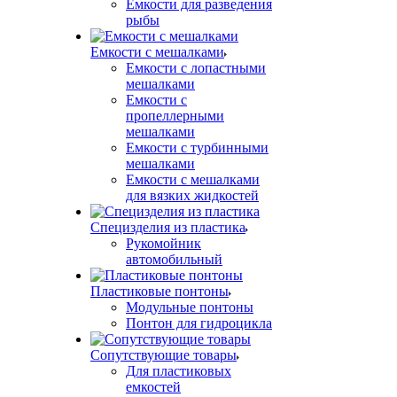
Емкости для разведения
рыбы
Емкости с мешалками
Емкости с лопастными
мешалками
Емкости с
пропеллерными
мешалками
Емкости с турбинными
мешалками
Емкости с мешалками
для вязких жидкостей
Специзделия из пластика
Рукомойник
автомобильный
Пластиковые понтоны
Модульные понтоны
Понтон для гидроцикла
Сопутствующие товары
Для пластиковых
емкостей