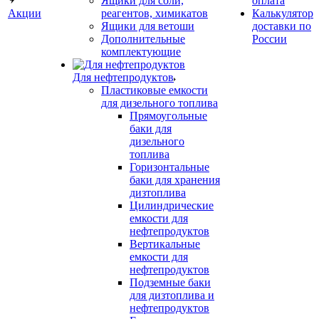
Ящики для соли,
оплата
Акции
реагентов, химикатов
Калькулятор
Ящики для ветоши
доставки по
Дополнительные
России
комплектующие
Для нефтепродуктов
Пластиковые емкости
для дизельного топлива
Прямоугольные
баки для
дизельного
топлива
Горизонтальные
баки для хранения
дизтоплива
Цилиндрические
емкости для
нефтепродуктов
Вертикальные
емкости для
нефтепродуктов
Подземные баки
для дизтоплива и
нефтепродуктов