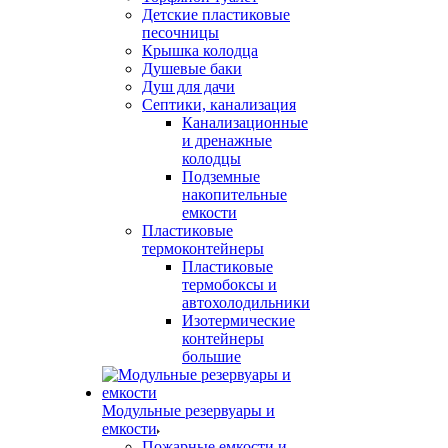
Детские пластиковые
песочницы
Крышка колодца
Душевые баки
Душ для дачи
Септики, канализация
Канализационные
и дренажные
колодцы
Подземные
накопительные
емкости
Пластиковые
термоконтейнеры
Пластиковые
термобоксы и
автохолодильники
Изотермические
контейнеры
большие
Модульные резервуары и
емкости
Пожарные емкости и