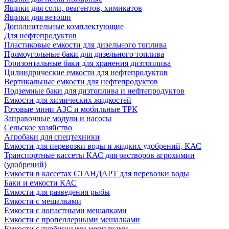
Ящики для соли, реагентов, химикатов
Ящики для ветоши
Дополнительные комплектующие
Для нефтепродуктов
Пластиковые емкости для дизельного топлива
Прямоугольные баки для дизельного топлива
Горизонтальные баки для хранения дизтоплива
Цилиндрические емкости для нефтепродуктов
Вертикальные емкости для нефтепродуктов
Подземные баки для дизтоплива и нефтепродуктов
Емкости для химических жидкостей
Готовые мини АЗС и мобильные ТРК
Заправочные модули и насосы
Сельское хозяйство
Агробаки для спецтехники
Емкости для перевозки воды и жидких удобрений, КАС
Транспортные кассеты КАС для растворов агрохимии
(удобрений)
Емкости в кассетах СТАНДАРТ для перевозки воды
Баки и емкости КАС
Емкости для разведения рыбы
Емкости с мешалками
Емкости с лопастными мешалками
Емкости с пропеллерными мешалками
Емкости с турбинными мешалками