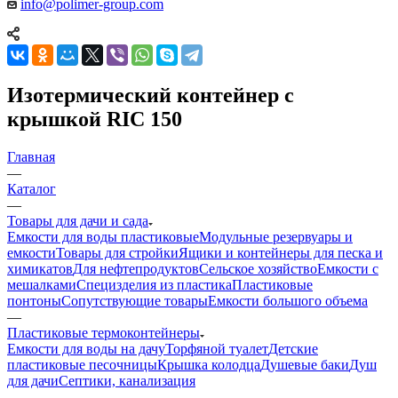
info@polimer-group.com
Изотермический контейнер с
крышкой RIC 150
Главная
—
Каталог
—
Товары для дачи и сада
Емкости для воды пластиковые
Модульные резервуары и
емкости
Товары для стройки
Ящики и контейнеры для песка и
химикатов
Для нефтепродуктов
Сельское хозяйство
Емкости с
мешалками
Специзделия из пластика
Пластиковые
понтоны
Сопутствующие товары
Емкости большого объема
—
Пластиковые термоконтейнеры
Емкости для воды на дачу
Торфяной туалет
Детские
пластиковые песочницы
Крышка колодца
Душевые баки
Душ
для дачи
Септики, канализация
—