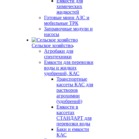
Емкости для
химических
жидкостей
Готовые мини АЗС и
мобильные ТРК
Заправочные модули и
насосы
Сельское хозяйство
Агробаки для
спецтехники
Емкости для перевозки
воды и жидких
удобрений, КАС
Транспортные
кассеты КАС для
растворов
агрохимии
(удобрений)
Емкости в
кассетах
СТАНДАРТ для
перевозки воды
Баки и емкости
КАС