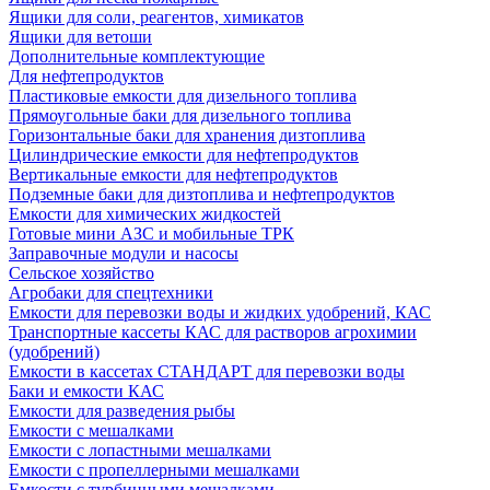
Ящики для соли, реагентов, химикатов
Ящики для ветоши
Дополнительные комплектующие
Для нефтепродуктов
Пластиковые емкости для дизельного топлива
Прямоугольные баки для дизельного топлива
Горизонтальные баки для хранения дизтоплива
Цилиндрические емкости для нефтепродуктов
Вертикальные емкости для нефтепродуктов
Подземные баки для дизтоплива и нефтепродуктов
Емкости для химических жидкостей
Готовые мини АЗС и мобильные ТРК
Заправочные модули и насосы
Сельское хозяйство
Агробаки для спецтехники
Емкости для перевозки воды и жидких удобрений, КАС
Транспортные кассеты КАС для растворов агрохимии
(удобрений)
Емкости в кассетах СТАНДАРТ для перевозки воды
Баки и емкости КАС
Емкости для разведения рыбы
Емкости с мешалками
Емкости с лопастными мешалками
Емкости с пропеллерными мешалками
Емкости с турбинными мешалками