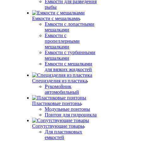
Емкости для разведения
рыбы
Емкости с мешалками
Емкости с лопастными
мешалками
Емкости с
пропеллерными
мешалками
Емкости с турбинными
мешалками
Емкости с мешалками
для вязких жидкостей
Специзделия из пластика
Рукомойник
автомобильный
Пластиковые понтоны
Модульные понтоны
Понтон для гидроцикла
Сопутствующие товары
Для пластиковых
емкостей