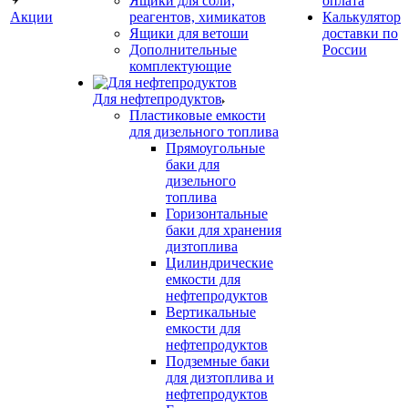
Ящики для соли,
оплата
Акции
реагентов, химикатов
Калькулятор
Ящики для ветоши
доставки по
Дополнительные
России
комплектующие
Для нефтепродуктов
Пластиковые емкости
для дизельного топлива
Прямоугольные
баки для
дизельного
топлива
Горизонтальные
баки для хранения
дизтоплива
Цилиндрические
емкости для
нефтепродуктов
Вертикальные
емкости для
нефтепродуктов
Подземные баки
для дизтоплива и
нефтепродуктов