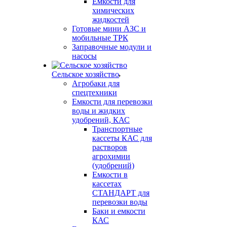
Емкости для
химических
жидкостей
Готовые мини АЗС и
мобильные ТРК
Заправочные модули и
насосы
Сельское хозяйство
Агробаки для
спецтехники
Емкости для перевозки
воды и жидких
удобрений, КАС
Транспортные
кассеты КАС для
растворов
агрохимии
(удобрений)
Емкости в
кассетах
СТАНДАРТ для
перевозки воды
Баки и емкости
КАС