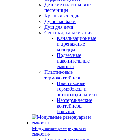
Детские пластиковые
песочницы
Крышка колодца
Душевые баки
Душ для дачи
Септики, канализация
Канализационные
и дренажные
колодцы
Подземные
накопительные
емкости
Пластиковые
термоконтейнеры
Пластиковые
термобоксы и
автохолодильники
Изотермические
контейнеры
большие
Модульные резервуары и
емкости
Пожарные емкости и