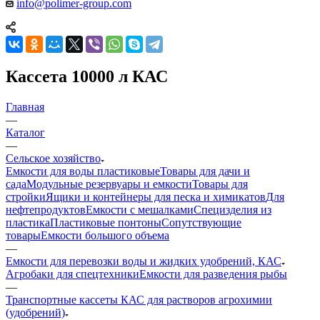
info@polimer-group.com
Кассета 10000 л КАС
Главная
—
Каталог
—
Сельское хозяйство
Емкости для воды пластиковые
Товары для дачи и
сада
Модульные резервуары и емкости
Товары для
стройки
Ящики и контейнеры для песка и химикатов
Для
нефтепродуктов
Емкости с мешалками
Специзделия из
пластика
Пластиковые понтоны
Сопутствующие
товары
Емкости большого объема
—
Емкости для перевозки воды и жидких удобрений, КАС
Агробаки для спецтехники
Емкости для разведения рыбы
—
Транспортные кассеты КАС для растворов агрохимии
(удобрений)