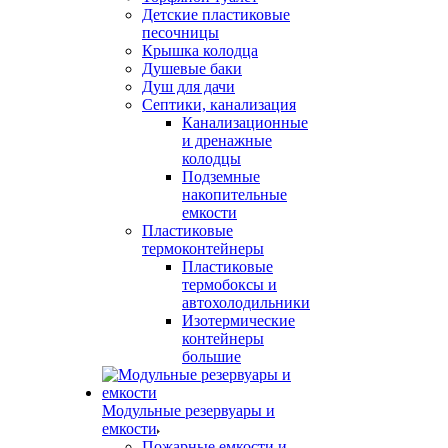
Детские пластиковые
песочницы
Крышка колодца
Душевые баки
Душ для дачи
Септики, канализация
Канализационные
и дренажные
колодцы
Подземные
накопительные
емкости
Пластиковые
термоконтейнеры
Пластиковые
термобоксы и
автохолодильники
Изотермические
контейнеры
большие
Модульные резервуары и
емкости
Пожарные емкости и