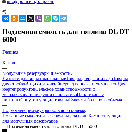
info@polimer-group.com
Подземная емкость для топлива DL DT
6000
Главная
—
Каталог
—
Модульные резервуары и емкости
Емкости для воды пластиковые
Товары для дачи и сада
Товары
для стройки
Ящики и контейнеры для песка и химикатов
Для
нефтепродуктов
Сельское хозяйство
Емкости с
мешалками
Специзделия из пластика
Пластиковые
понтоны
Сопутствующие товары
Емкости большого объема
—
Подземные резервуары большого объема
Пожарные емкости и резервуары для воды
Комплектующие
для модульных резервуаров
—
Подземная емкость для топлива DL DT 6000