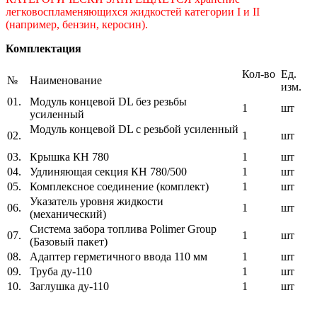
легковоспламеняющихся жидкостей категории I и II
(например, бензин, керосин).
Комплектация
Кол-во
Ед.
№
Наименование
изм.
01.
Модуль концевой DL без резьбы
1
шт
усиленный
Модуль концевой DL с резьбой усиленный
02.
1
шт
03.
Крышка КН 780
1
шт
04.
Удлиняющая секция КН 780/500
1
шт
05.
Комплексное соединение (комплект)
1
шт
Указатель уровня жидкости
06.
1
шт
(механический)
Система забора топлива Polimer Group
07.
1
шт
(Базовый пакет)
08.
Адаптер герметичного ввода 110 мм
1
шт
09.
Труба ду-110
1
шт
10.
Заглушка ду-110
1
шт