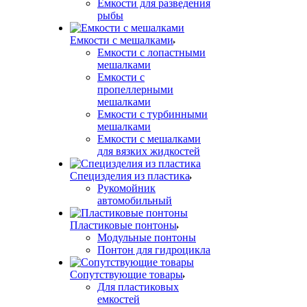
Емкости для разведения
рыбы
Емкости с мешалками
Емкости с лопастными
мешалками
Емкости с
пропеллерными
мешалками
Емкости с турбинными
мешалками
Емкости с мешалками
для вязких жидкостей
Специзделия из пластика
Рукомойник
автомобильный
Пластиковые понтоны
Модульные понтоны
Понтон для гидроцикла
Сопутствующие товары
Для пластиковых
емкостей