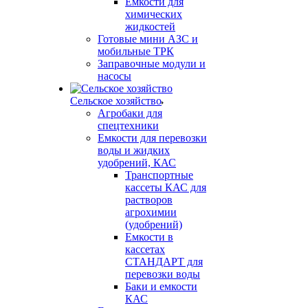
Емкости для
химических
жидкостей
Готовые мини АЗС и
мобильные ТРК
Заправочные модули и
насосы
Сельское хозяйство
Агробаки для
спецтехники
Емкости для перевозки
воды и жидких
удобрений, КАС
Транспортные
кассеты КАС для
растворов
агрохимии
(удобрений)
Емкости в
кассетах
СТАНДАРТ для
перевозки воды
Баки и емкости
КАС