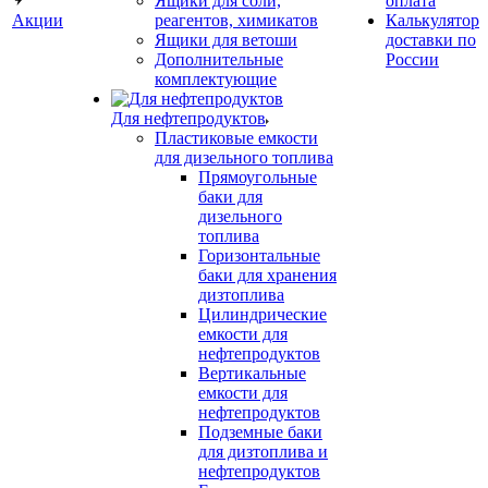
Ящики для соли,
оплата
Акции
реагентов, химикатов
Калькулятор
Ящики для ветоши
доставки по
Дополнительные
России
комплектующие
Для нефтепродуктов
Пластиковые емкости
для дизельного топлива
Прямоугольные
баки для
дизельного
топлива
Горизонтальные
баки для хранения
дизтоплива
Цилиндрические
емкости для
нефтепродуктов
Вертикальные
емкости для
нефтепродуктов
Подземные баки
для дизтоплива и
нефтепродуктов