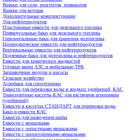
Ящики для соли, реагентов, химикатов
Ящики для ветоши
Дополнительные комплектующие
Для нефтепродуктов
Пластиковые емкости для дизельного топлива
Прямоугольные баки для дизельного топлива
Горизонтальные баки для хранения дизтоплива
Цилиндрические емкости для нефтепродуктов
Вертикальные емкости для нефтепродуктов
Подземные баки для дизтоплива и нефтепродуктов
Емкости для химических жидкостей
Готовые мини АЗС и мобильные ТРК
Заправочные модули и насосы
Сельское хозяйство
Агробаки для спецтехники
Емкости для перевозки воды и жидких удобрений, КАС
Транспортные кассеты КАС для растворов агрохимии
(удобрений)
Емкости в кассетах СТАНДАРТ для перевозки воды
Баки и емкости КАС
Емкости для разведения рыбы
Емкости с мешалками
Емкости с лопастными мешалками
Емкости с пропеллерными мешалками
Емкости с турбинными мешалками