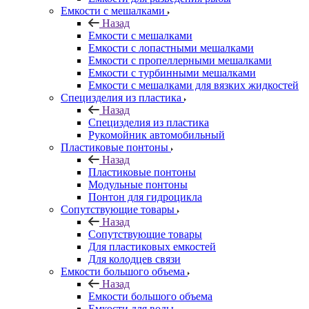
Емкости с мешалками
Назад
Емкости с мешалками
Емкости с лопастными мешалками
Емкости с пропеллерными мешалками
Емкости с турбинными мешалками
Емкости с мешалками для вязких жидкостей
Специзделия из пластика
Назад
Специзделия из пластика
Рукомойник автомобильный
Пластиковые понтоны
Назад
Пластиковые понтоны
Модульные понтоны
Понтон для гидроцикла
Сопутствующие товары
Назад
Сопутствующие товары
Для пластиковых емкостей
Для колодцев связи
Емкости большого объема
Назад
Емкости большого объема
Емкости для воды