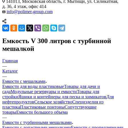
141013, Московская область, г. Мытищи, ул. Силикатная,
д. 36, 4 этаж, офис 414
info@polimer-group.com
Емкость V 300 литров с турбинной
мешалкой
Главная
—
Каталог
—
Емкости с мешалками
Емкости для воды пластиковые
Товары для дачи и
сада
Модульные резервуары и емкости
Товары для
стройки
Ящики и контейнеры для песка и химикатов
Для
нефтепродуктов
Сельское хозяйство
Специзделия из
пластика
Пластиковые понтоны
Сопутствующие
товары
Емкости большого объема
—
Емкости с турбинными мешалками
Емкости с лопастными мешалками
Емкости с пропеллерными