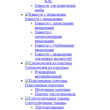
КАС
Емкости для разведения
рыбы
Емкости с мешалками
Емкости с лопастными
мешалками
Емкости с
пропеллерными
мешалками
Емкости с турбинными
мешалками
Емкости с мешалками
для вязких жидкостей
Специзделия из пластика
Рукомойник
автомобильный
Пластиковые понтоны
Модульные понтоны
Понтон для гидроцикла
Сопутствующие товары
Для пластиковых