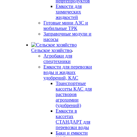
нефтепродуктов
Емкости для
химических
жидкостей
Готовые мини АЗС и
мобильные ТРК
Заправочные модули и
насосы
Сельское хозяйство
Агробаки для
спецтехники
Емкости для перевозки
воды и жидких
удобрений, КАС
Транспортные
кассеты КАС для
растворов
агрохимии
(удобрений)
Емкости в
кассетах
СТАНДАРТ для
перевозки воды
Баки и емкости