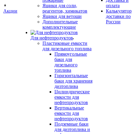
пожарные
Доставка и
Ящики для соли,
оплата
Акции
реагентов, химикатов
Калькулятор
Ящики для ветоши
доставки по
Дополнительные
России
комплектующие
Для нефтепродуктов
Пластиковые емкости
для дизельного топлива
Прямоугольные
баки для
дизельного
топлива
Горизонтальные
баки для хранения
дизтоплива
Цилиндрические
емкости для
нефтепродуктов
Вертикальные
емкости для
нефтепродуктов
Подземные баки
для дизтоплива и