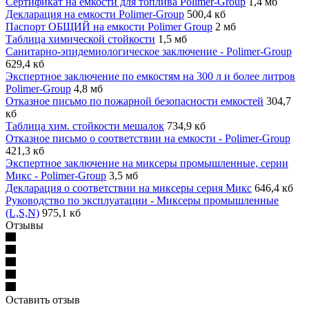
Сертификат на емкости для топлива Polimer-Group
1,4 мб
Декларация на емкости Polimer-Group
500,4 кб
Паспорт ОБЩИЙ на емкости Polimer Group
2 мб
Таблица химической стойкости
1,5 мб
Санитарно-эпидемиологическое заключение - Polimer-Group
629,4 кб
Экспертное заключение по емкостям на 300 л и более литров
Polimer-Group
4,8 мб
Отказное письмо по пожарной безопасности емкостей
304,7
кб
Таблица хим. стойкости мешалок
734,9 кб
Отказное письмо о соответствии на емкости - Polimer-Group
421,3 кб
Экспертное заключение на миксеры промышленные, серии
Микс - Polimer-Group
3,5 мб
Декларация о соответствии на миксеры серия Микс
646,4 кб
Руководство по эксплуатации - Миксеры промышленные
(L,S,N)
975,1 кб
Отзывы
Оставить отзыв