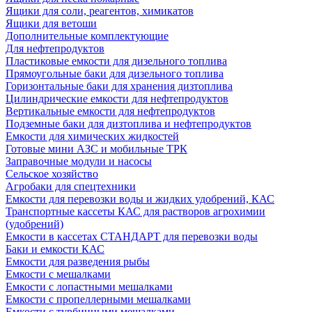
Ящики для соли, реагентов, химикатов
Ящики для ветоши
Дополнительные комплектующие
Для нефтепродуктов
Пластиковые емкости для дизельного топлива
Прямоугольные баки для дизельного топлива
Горизонтальные баки для хранения дизтоплива
Цилиндрические емкости для нефтепродуктов
Вертикальные емкости для нефтепродуктов
Подземные баки для дизтоплива и нефтепродуктов
Емкости для химических жидкостей
Готовые мини АЗС и мобильные ТРК
Заправочные модули и насосы
Сельское хозяйство
Агробаки для спецтехники
Емкости для перевозки воды и жидких удобрений, КАС
Транспортные кассеты КАС для растворов агрохимии
(удобрений)
Емкости в кассетах СТАНДАРТ для перевозки воды
Баки и емкости КАС
Емкости для разведения рыбы
Емкости с мешалками
Емкости с лопастными мешалками
Емкости с пропеллерными мешалками
Емкости с турбинными мешалками