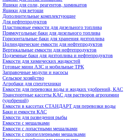
Ящики для соли, реагентов, химикатов
Ящики для ветоши
Дополнительные комплектующие
Для нефтепродуктов
Пластиковые емкости для дизельного топлива
Прямоугольные баки для дизельного топлива
Горизонтальные баки для хранения дизтоплива
Цилиндрические емкости для нефтепродуктов
Вертикальные емкости для нефтепродуктов
Подземные баки для дизтоплива и нефтепродуктов
Емкости для химических жидкостей
Готовые мини АЗС и мобильные ТРК
Заправочные модули и насосы
Сельское хозяйство
Агробаки для спецтехники
Емкости для перевозки воды и жидких удобрений, КАС
Транспортные кассеты КАС для растворов агрохимии
(удобрений)
Емкости в кассетах СТАНДАРТ для перевозки воды
Баки и емкости КАС
Емкости для разведения рыбы
Емкости с мешалками
Емкости с лопастными мешалками
Емкости с пропеллерными мешалками
Емкости с турбинными мешалками