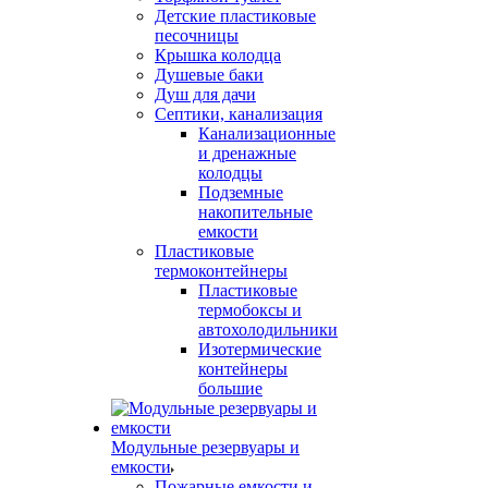
Детские пластиковые
песочницы
Крышка колодца
Душевые баки
Душ для дачи
Септики, канализация
Канализационные
и дренажные
колодцы
Подземные
накопительные
емкости
Пластиковые
термоконтейнеры
Пластиковые
термобоксы и
автохолодильники
Изотермические
контейнеры
большие
Модульные резервуары и
емкости
Пожарные емкости и