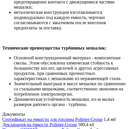
предотвращение контакта с движущимися частями
мешалки;
металлическая конструкция изготавливается
индивидуально под каждую емкость, чертежи
согласовываются с заказчиком после внесения
предоплаты за поставку.
Технические преимущества турбинных мешалок:
Основной конструкционный материал - композитные
смолы. Этим обусловлена химическая стойкость к
большинству кислот, щелочей и других агрессивных
продуктов, при сравнимых прочностных
характеристиках с мешалками из нержавеющей стали.
Значительный выигрыш в массе мешалки по сравнению
со стальными мешалками, соответственно экономия на
потреблении электроэнергии.
Динамическая устойчивость мешалки, из-за малых
размеров рабочего органа - турбины.
Документы
Сертификат на емкости для топлива Polimer-Group
1,4 мб
Декларация на емкости Polimer-Group
500,4 кб