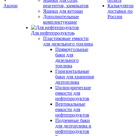
Ящики для соли,
оплата
Акции
реагентов, химикатов
Калькулятор
Ящики для ветоши
доставки по
Дополнительные
России
комплектующие
Для нефтепродуктов
Пластиковые емкости
для дизельного топлива
Прямоугольные
баки для
дизельного
топлива
Горизонтальные
баки для хранения
дизтоплива
Цилиндрические
емкости для
нефтепродуктов
Вертикальные
емкости для
нефтепродуктов
Подземные баки
для дизтоплива и
нефтепродуктов