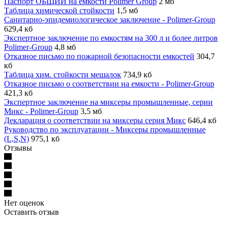
Паспорт ОБЩИЙ на емкости Polimer Group
2 мб
Таблица химической стойкости
1,5 мб
Санитарно-эпидемиологическое заключение - Polimer-Group
629,4 кб
Экспертное заключение по емкостям на 300 л и более литров
Polimer-Group
4,8 мб
Отказное письмо по пожарной безопасности емкостей
304,7
кб
Таблица хим. стойкости мешалок
734,9 кб
Отказное письмо о соответствии на емкости - Polimer-Group
421,3 кб
Экспертное заключение на миксеры промышленные, серии
Микс - Polimer-Group
3,5 мб
Декларация о соответствии на миксеры серия Микс
646,4 кб
Руководство по эксплуатации - Миксеры промышленные
(L,S,N)
975,1 кб
Отзывы
Нет оценок
Оставить отзыв