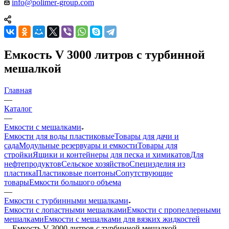
info@polimer-group.com
Емкость V 3000 литров с турбинной
мешалкой
Главная
—
Каталог
—
Емкости с мешалками
Емкости для воды пластиковые
Товары для дачи и
сада
Модульные резервуары и емкости
Товары для
стройки
Ящики и контейнеры для песка и химикатов
Для
нефтепродуктов
Сельское хозяйство
Специзделия из
пластика
Пластиковые понтоны
Сопутствующие
товары
Емкости большого объема
—
Емкости с турбинными мешалками
Емкости с лопастными мешалками
Емкости с пропеллерными
мешалками
Емкости с мешалками для вязких жидкостей
—
Емкость V 3000 литров с турбинной мешалкой