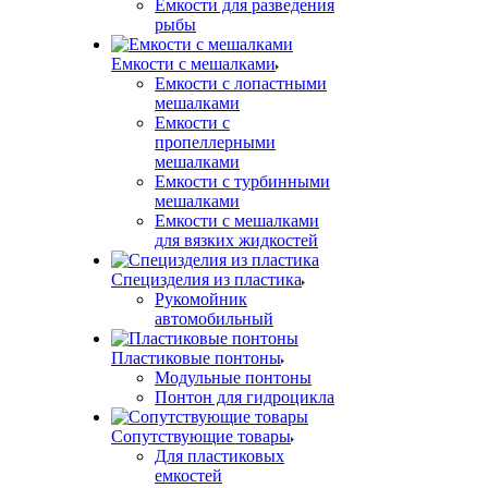
Емкости для разведения
рыбы
Емкости с мешалками
Емкости с лопастными
мешалками
Емкости с
пропеллерными
мешалками
Емкости с турбинными
мешалками
Емкости с мешалками
для вязких жидкостей
Специзделия из пластика
Рукомойник
автомобильный
Пластиковые понтоны
Модульные понтоны
Понтон для гидроцикла
Сопутствующие товары
Для пластиковых
емкостей