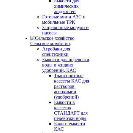
Емкости для
химических
жидкостей
Готовые мини АЗС и
мобильные ТРК
Заправочные модули и
насосы
Сельское хозяйство
Агробаки для
спецтехники
Емкости для перевозки
воды и жидких
удобрений, КАС
Транспортные
кассеты КАС для
растворов
агрохимии
(удобрений)
Емкости в
кассетах
СТАНДАРТ для
перевозки воды
Баки и емкости
КАС