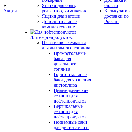
пожарные
Доставка и
Ящики для соли,
оплата
Акции
реагентов, химикатов
Калькулятор
Ящики для ветоши
доставки по
Дополнительные
России
комплектующие
Для нефтепродуктов
Пластиковые емкости
для дизельного топлива
Прямоугольные
баки для
дизельного
топлива
Горизонтальные
баки для хранения
дизтоплива
Цилиндрические
емкости для
нефтепродуктов
Вертикальные
емкости для
нефтепродуктов
Подземные баки
для дизтоплива и