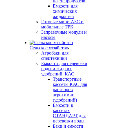
нефтепродуктов
Емкости для
химических
жидкостей
Готовые мини АЗС и
мобильные ТРК
Заправочные модули и
насосы
Сельское хозяйство
Агробаки для
спецтехники
Емкости для перевозки
воды и жидких
удобрений, КАС
Транспортные
кассеты КАС для
растворов
агрохимии
(удобрений)
Емкости в
кассетах
СТАНДАРТ для
перевозки воды
Баки и емкости