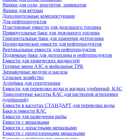
Ящики для соли, реагентов, химикатов
Ящики для ветоши
Дополнительные комплектующие
Для нефтепродуктов
Пластиковые емкости для дизельного топлива
Прямоугольные баки для дизельного топлива
Горизонтальные баки для хранения дизтоплива
Цилиндрические емкости для нефтепродуктов
Вертикальные емкости для нефтепродуктов
Подземные баки для дизтоплива и нефтепродуктов
Емкости для химических жидкостей
Готовые мини АЗС и мобильные ТРК
Заправочные модули и насосы
Сельское хозяйство
Агробаки для спецтехники
Емкости для перевозки воды и жидких удобрений, КАС
Транспортные кассеты КАС для растворов агрохимии
(удобрений)
Емкости в кассетах СТАНДАРТ для перевозки воды
Баки и емкости КАС
Емкости для разведения рыбы
Емкости с мешалками
Емкости с лопастными мешалками
Емкости с пропеллерными мешалками
Емкости с турбинными мешалками