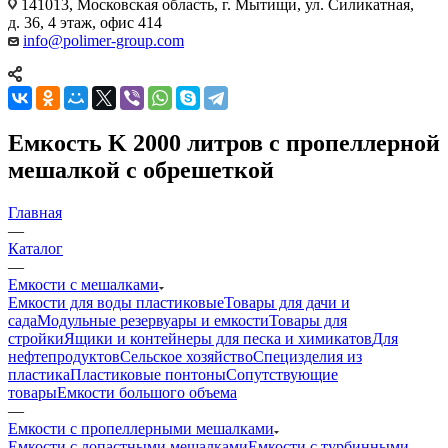
141013, Московская область, г. Мытищи, ул. Силикатная,
д. 36, 4 этаж, офис 414
info@polimer-group.com
Емкость K 2000 литров с пропеллерной
мешалкой с обрешеткой
Главная
—
Каталог
—
Емкости с мешалками
Емкости для воды пластиковые
Товары для дачи и
сада
Модульные резервуары и емкости
Товары для
стройки
Ящики и контейнеры для песка и химикатов
Для
нефтепродуктов
Сельское хозяйство
Специзделия из
пластика
Пластиковые понтоны
Сопутствующие
товары
Емкости большого объема
—
Емкости с пропеллерными мешалками
Емкости с лопастными мешалками
Емкости с турбинными