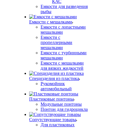
КАС
Емкости для разведения
рыбы
Емкости с мешалками
Емкости с лопастными
мешалками
Емкости с
пропеллерными
мешалками
Емкости с турбинными
мешалками
Емкости с мешалками
для вязких жидкостей
Специзделия из пластика
Рукомойник
автомобильный
Пластиковые понтоны
Модульные понтоны
Понтон для гидроцикла
Сопутствующие товары
Для пластиковых