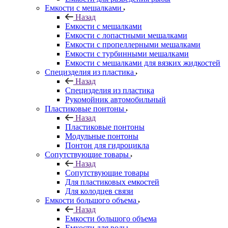
Емкости с мешалками
Назад
Емкости с мешалками
Емкости с лопастными мешалками
Емкости с пропеллерными мешалками
Емкости с турбинными мешалками
Емкости с мешалками для вязких жидкостей
Специзделия из пластика
Назад
Специзделия из пластика
Рукомойник автомобильный
Пластиковые понтоны
Назад
Пластиковые понтоны
Модульные понтоны
Понтон для гидроцикла
Сопутствующие товары
Назад
Сопутствующие товары
Для пластиковых емкостей
Для колодцев связи
Емкости большого объема
Назад
Емкости большого объема
Емкости для воды