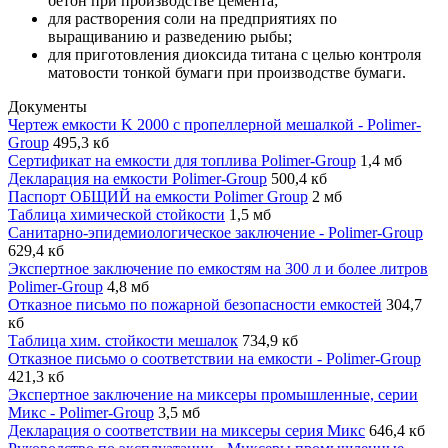
бетон при производстве цемента;
для растворения соли на предприятиях по
выращиванию и разведению рыбы;
для приготовления диоксида титана с целью контроля
матовости тонкой бумаги при производстве бумаги.
Документы
Чертеж емкости K 2000 с пропеллерной мешалкой - Polimer-
Group
495,3 кб
Сертификат на емкости для топлива Polimer-Group
1,4 мб
Декларация на емкости Polimer-Group
500,4 кб
Паспорт ОБЩИЙ на емкости Polimer Group
2 мб
Таблица химической стойкости
1,5 мб
Санитарно-эпидемиологическое заключение - Polimer-Group
629,4 кб
Экспертное заключение по емкостям на 300 л и более литров
Polimer-Group
4,8 мб
Отказное письмо по пожарной безопасности емкостей
304,7
кб
Таблица хим. стойкости мешалок
734,9 кб
Отказное письмо о соответствии на емкости - Polimer-Group
421,3 кб
Экспертное заключение на миксеры промышленные, серии
Микс - Polimer-Group
3,5 мб
Декларация о соответствии на миксеры серия Микс
646,4 кб