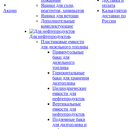
пожарные
Доставка и
Ящики для соли,
оплата
Акции
реагентов, химикатов
Калькулятор
Ящики для ветоши
доставки по
Дополнительные
России
комплектующие
Для нефтепродуктов
Пластиковые емкости
для дизельного топлива
Прямоугольные
баки для
дизельного
топлива
Горизонтальные
баки для хранения
дизтоплива
Цилиндрические
емкости для
нефтепродуктов
Вертикальные
емкости для
нефтепродуктов
Подземные баки
для дизтоплива и