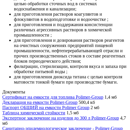
целью обработки сточных вод в системах
водоснабжения и канализации;
для приготовления растворов коагулянтов и
флокулянтов в водоподготовке и водоочистке ;
для приготовления и поддержания консистенции
различных агрессивных растворов в химической
промышленности ;
для приготовления и дозирования растворов реагентов
на очистных сооружениях предприятий пищевой
промышленности, нефтеперерабатывающей отрасли и
прочих производственных стоков в составе реагентных
блоков периодического действия;
фильтрации, стерилизации, контроля вкуса и запаха при
обработке питьевой воды ;
для приготовления диоксида титана с целью контроля
матовости тонкой бумаги при производстве бумаги.
Документы
Сертификат на емкости для топлива Polimer-Group
1,4 мб
Декларация на емкости Polimer-Group
500,4 кб
Паспорт ОБЩИЙ на емкости Polimer Group
2 мб
Таблица химической стойкости
1,5 мб
Экспертное заключение на изделия до 300 л Polimer-Group
4,7
мб
Санитарно-эпидемиологическое заключение - Polimer-Group