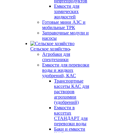
нефтепродуктов
Емкости для
химических
жидкостей
Готовые мини АЗС и
мобильные ТРК
Заправочные модули и
насосы
Сельское хозяйство
Агробаки для
спецтехники
Емкости для перевозки
воды и жидких
удобрений, КАС
Транспортные
кассеты КАС для
растворов
агрохимии
(удобрений)
Емкости в
кассетах
СТАНДАРТ для
перевозки воды
Баки и емкости