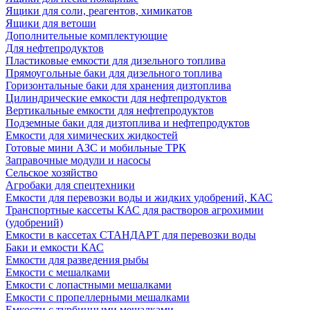
Ящики для соли, реагентов, химикатов
Ящики для ветоши
Дополнительные комплектующие
Для нефтепродуктов
Пластиковые емкости для дизельного топлива
Прямоугольные баки для дизельного топлива
Горизонтальные баки для хранения дизтоплива
Цилиндрические емкости для нефтепродуктов
Вертикальные емкости для нефтепродуктов
Подземные баки для дизтоплива и нефтепродуктов
Емкости для химических жидкостей
Готовые мини АЗС и мобильные ТРК
Заправочные модули и насосы
Сельское хозяйство
Агробаки для спецтехники
Емкости для перевозки воды и жидких удобрений, КАС
Транспортные кассеты КАС для растворов агрохимии
(удобрений)
Емкости в кассетах СТАНДАРТ для перевозки воды
Баки и емкости КАС
Емкости для разведения рыбы
Емкости с мешалками
Емкости с лопастными мешалками
Емкости с пропеллерными мешалками
Емкости с турбинными мешалками