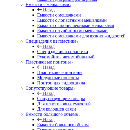
Емкости с мешалками
Назад
Емкости с мешалками
Емкости с лопастными мешалками
Емкости с пропеллерными мешалками
Емкости с турбинными мешалками
Емкости с мешалками для вязких жидкостей
Специзделия из пластика
Назад
Специзделия из пластика
Рукомойник автомобильный
Пластиковые понтоны
Назад
Пластиковые понтоны
Модульные понтоны
Понтон для гидроцикла
Сопутствующие товары
Назад
Сопутствующие товары
Для пластиковых емкостей
Для колодцев связи
Емкости большого объема
Назад
Емкости большого объема
Емкости для воды