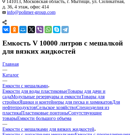
141013, Московская область, г. Мытищи, ул. Силикатная,
д. 36, 4 этаж, офис 414
info@polimer-group.com
Емкость V 10000 литров с мешалкой
для вязких жидкостей
Главная
—
Каталог
—
Емкости с мешалками
Емкости для воды пластиковые
Товары для дачи и
сада
Модульные резервуары и емкости
Товары для
стройки
Ящики и контейнеры для песка и химикатов
Для
нефтепродуктов
Сельское хозяйство
Специзделия из
пластика
Пластиковые понтоны
Сопутствующие
товары
Емкости большого объема
—
Емкости с мешалками для вязких жидкостей
Емкости с лопастными мешалками
Емкости с пропеллерными