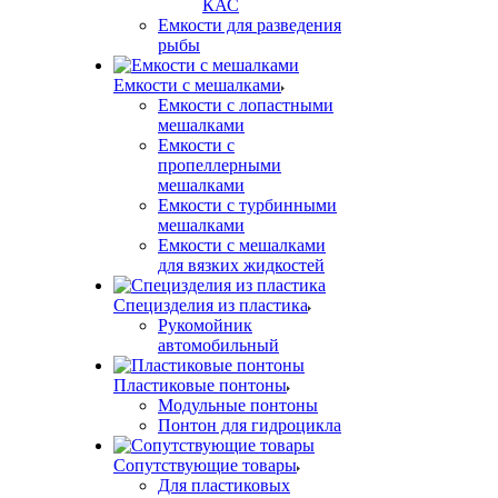
КАС
Емкости для разведения
рыбы
Емкости с мешалками
Емкости с лопастными
мешалками
Емкости с
пропеллерными
мешалками
Емкости с турбинными
мешалками
Емкости с мешалками
для вязких жидкостей
Специзделия из пластика
Рукомойник
автомобильный
Пластиковые понтоны
Модульные понтоны
Понтон для гидроцикла
Сопутствующие товары
Для пластиковых