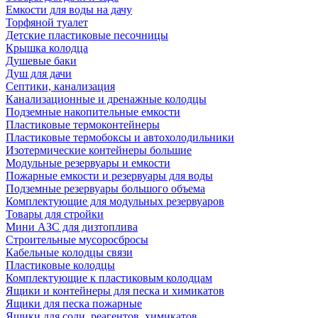
Емкости для воды на дачу
Торфяной туалет
Детские пластиковые песочницы
Крышка колодца
Душевые баки
Душ для дачи
Септики, канализация
Канализационные и дренажные колодцы
Подземные накопительные емкости
Пластиковые термоконтейнеры
Пластиковые термобоксы и автохолодильники
Изотермические контейнеры большие
Модульные резервуары и емкости
Пожарные емкости и резервуары для воды
Подземные резервуары большого объема
Комплектующие для модульных резервуаров
Товары для стройки
Мини АЗС для дизтоплива
Строительные мусоросбросы
Кабельные колодцы связи
Пластиковые колодцы
Комплектующие к пластиковым колодцам
Ящики и контейнеры для песка и химикатов
Ящики для песка пожарные
Ящики для соли, реагентов, химикатов