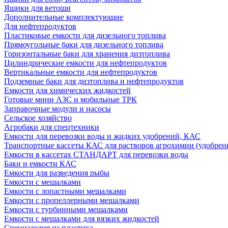
Ящики для ветоши
Дополнительные комплектующие
Для нефтепродуктов
Пластиковые емкости для дизельного топлива
Прямоугольные баки для дизельного топлива
Горизонтальные баки для хранения дизтоплива
Цилиндрические емкости для нефтепродуктов
Вертикальные емкости для нефтепродуктов
Подземные баки для дизтоплива и нефтепродуктов
Емкости для химических жидкостей
Готовые мини АЗС и мобильные ТРК
Заправочные модули и насосы
Сельское хозяйство
Агробаки для спецтехники
Емкости для перевозки воды и жидких удобрений, КАС
Транспортные кассеты КАС для растворов агрохимии (удобрен
Емкости в кассетах СТАНДАРТ для перевозки воды
Баки и емкости КАС
Емкости для разведения рыбы
Емкости с мешалками
Емкости с лопастными мешалками
Емкости с пропеллерными мешалками
Емкости с турбинными мешалками
Емкости с мешалками для вязких жидкостей
Специзделия из пластика