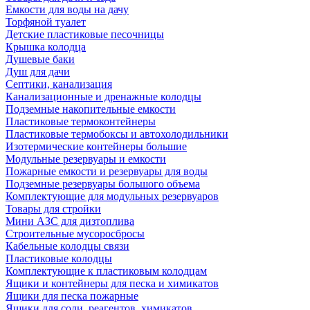
Емкости для воды на дачу
Торфяной туалет
Детские пластиковые песочницы
Крышка колодца
Душевые баки
Душ для дачи
Септики, канализация
Канализационные и дренажные колодцы
Подземные накопительные емкости
Пластиковые термоконтейнеры
Пластиковые термобоксы и автохолодильники
Изотермические контейнеры большие
Модульные резервуары и емкости
Пожарные емкости и резервуары для воды
Подземные резервуары большого объема
Комплектующие для модульных резервуаров
Товары для стройки
Мини АЗС для дизтоплива
Строительные мусоросбросы
Кабельные колодцы связи
Пластиковые колодцы
Комплектующие к пластиковым колодцам
Ящики и контейнеры для песка и химикатов
Ящики для песка пожарные
Ящики для соли, реагентов, химикатов