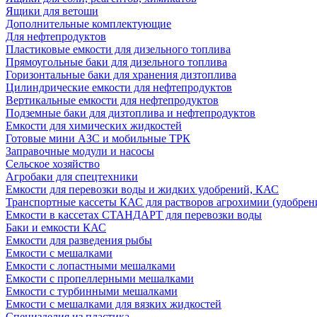
Ящики для ветоши
Дополнительные комплектующие
Для нефтепродуктов
Пластиковые емкости для дизельного топлива
Прямоугольные баки для дизельного топлива
Горизонтальные баки для хранения дизтоплива
Цилиндрические емкости для нефтепродуктов
Вертикальные емкости для нефтепродуктов
Подземные баки для дизтоплива и нефтепродуктов
Емкости для химических жидкостей
Готовые мини АЗС и мобильные ТРК
Заправочные модули и насосы
Сельское хозяйство
Агробаки для спецтехники
Емкости для перевозки воды и жидких удобрений, КАС
Транспортные кассеты КАС для растворов агрохимии (удобрен
Емкости в кассетах СТАНДАРТ для перевозки воды
Баки и емкости КАС
Емкости для разведения рыбы
Емкости с мешалками
Емкости с лопастными мешалками
Емкости с пропеллерными мешалками
Емкости с турбинными мешалками
Емкости с мешалками для вязких жидкостей
Специзделия из пластика