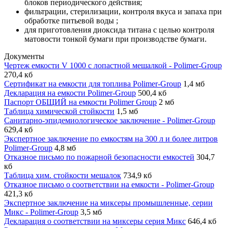
блоков периодического действия;
фильтрации, стерилизации, контроля вкуса и запаха при
обработке питьевой воды ;
для приготовления диоксида титана с целью контроля
матовости тонкой бумаги при производстве бумаги.
Документы
Чертеж емкости V 1000 с лопастной мешалкой - Polimer-Group
270,4 кб
Сертификат на емкости для топлива Polimer-Group
1,4 мб
Декларация на емкости Polimer-Group
500,4 кб
Паспорт ОБЩИЙ на емкости Polimer Group
2 мб
Таблица химической стойкости
1,5 мб
Санитарно-эпидемиологическое заключение - Polimer-Group
629,4 кб
Экспертное заключение по емкостям на 300 л и более литров
Polimer-Group
4,8 мб
Отказное письмо по пожарной безопасности емкостей
304,7
кб
Таблица хим. стойкости мешалок
734,9 кб
Отказное письмо о соответствии на емкости - Polimer-Group
421,3 кб
Экспертное заключение на миксеры промышленные, серии
Микс - Polimer-Group
3,5 мб
Декларация о соответствии на миксеры серия Микс
646,4 кб