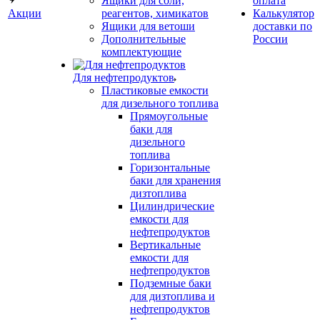
Ящики для соли,
оплата
Акции
реагентов, химикатов
Калькулятор
Ящики для ветоши
доставки по
Дополнительные
России
комплектующие
Для нефтепродуктов
Пластиковые емкости
для дизельного топлива
Прямоугольные
баки для
дизельного
топлива
Горизонтальные
баки для хранения
дизтоплива
Цилиндрические
емкости для
нефтепродуктов
Вертикальные
емкости для
нефтепродуктов
Подземные баки
для дизтоплива и
нефтепродуктов