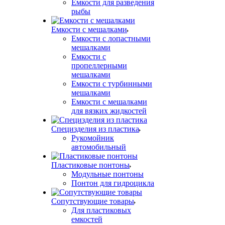
Емкости для разведения
рыбы
Емкости с мешалками
Емкости с лопастными
мешалками
Емкости с
пропеллерными
мешалками
Емкости с турбинными
мешалками
Емкости с мешалками
для вязких жидкостей
Специзделия из пластика
Рукомойник
автомобильный
Пластиковые понтоны
Модульные понтоны
Понтон для гидроцикла
Сопутствующие товары
Для пластиковых
емкостей