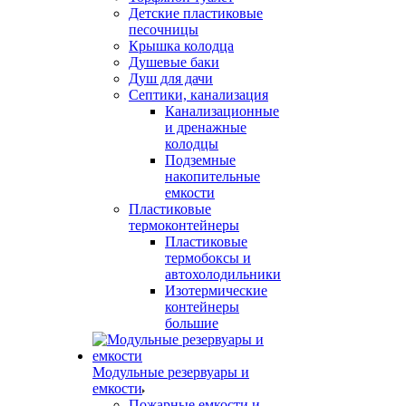
Детские пластиковые
песочницы
Крышка колодца
Душевые баки
Душ для дачи
Септики, канализация
Канализационные
и дренажные
колодцы
Подземные
накопительные
емкости
Пластиковые
термоконтейнеры
Пластиковые
термобоксы и
автохолодильники
Изотермические
контейнеры
большие
Модульные резервуары и
емкости
Пожарные емкости и