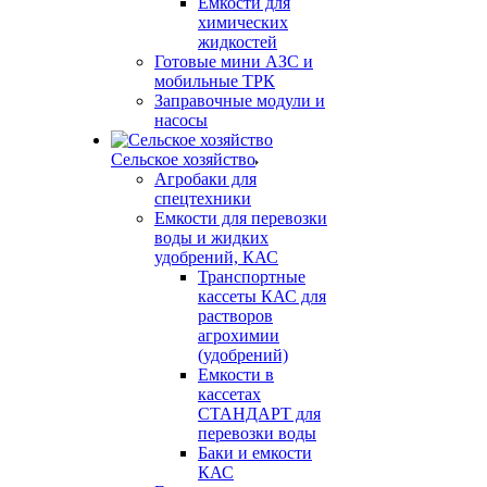
Емкости для
химических
жидкостей
Готовые мини АЗС и
мобильные ТРК
Заправочные модули и
насосы
Сельское хозяйство
Агробаки для
спецтехники
Емкости для перевозки
воды и жидких
удобрений, КАС
Транспортные
кассеты КАС для
растворов
агрохимии
(удобрений)
Емкости в
кассетах
СТАНДАРТ для
перевозки воды
Баки и емкости
КАС