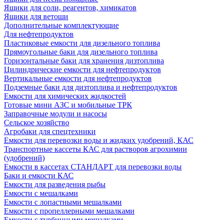
Ящики для соли, реагентов, химикатов
Ящики для ветоши
Дополнительные комплектующие
Для нефтепродуктов
Пластиковые емкости для дизельного топлива
Прямоугольные баки для дизельного топлива
Горизонтальные баки для хранения дизтоплива
Цилиндрические емкости для нефтепродуктов
Вертикальные емкости для нефтепродуктов
Подземные баки для дизтоплива и нефтепродуктов
Емкости для химических жидкостей
Готовые мини АЗС и мобильные ТРК
Заправочные модули и насосы
Сельское хозяйство
Агробаки для спецтехники
Емкости для перевозки воды и жидких удобрений, КАС
Транспортные кассеты КАС для растворов агрохимии
(удобрений)
Емкости в кассетах СТАНДАРТ для перевозки воды
Баки и емкости КАС
Емкости для разведения рыбы
Емкости с мешалками
Емкости с лопастными мешалками
Емкости с пропеллерными мешалками
Емкости с турбинными мешалками