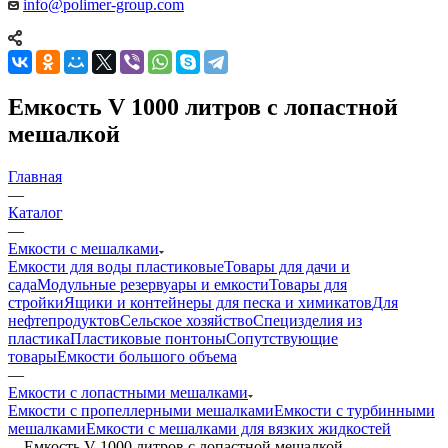
info@polimer-group.com
Емкость V 1000 литров с лопастной
мешалкой
Главная
—
Каталог
—
Емкости с мешалками
Емкости для воды пластиковые
Товары для дачи и
сада
Модульные резервуары и емкости
Товары для
стройки
Ящики и контейнеры для песка и химикатов
Для
нефтепродуктов
Сельское хозяйство
Специзделия из
пластика
Пластиковые понтоны
Сопутствующие
товары
Емкости большого объема
—
Емкости с лопастными мешалками
Емкости с пропеллерными мешалками
Емкости с турбинными
мешалками
Емкости с мешалками для вязких жидкостей
—
Емкость V 1000 литров с лопастной мешалкой