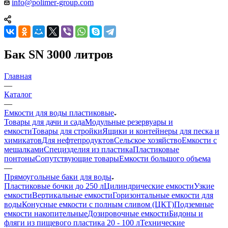
info@polimer-group.com
Бак SN 3000 литров
Главная
—
Каталог
—
Емкости для воды пластиковые
Товары для дачи и сада
Модульные резервуары и
емкости
Товары для стройки
Ящики и контейнеры для песка и
химикатов
Для нефтепродуктов
Сельское хозяйство
Емкости с
мешалками
Специзделия из пластика
Пластиковые
понтоны
Сопутствующие товары
Емкости большого объема
—
Прямоугольные баки для воды
Пластиковые бочки до 250 л
Цилиндрические емкости
Узкие
емкости
Вертикальные емкости
Горизонтальные емкости для
воды
Конусные емкости с полным сливом (ЦКТ)
Подземные
емкости накопительные
Дозировочные емкости
Бидоны и
фляги из пищевого пластика 20 - 100 л
Технические