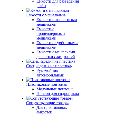
Емкости для разведения
рыбы
Емкости с мешалками
Емкости с лопастными
мешалками
Емкости с
пропеллерными
мешалками
Емкости с турбинными
мешалками
Емкости с мешалками
для вязких жидкостей
Специзделия из пластика
Рукомойник
автомобильный
Пластиковые понтоны
Модульные понтоны
Понтон для гидроцикла
Сопутствующие товары
Для пластиковых
емкостей