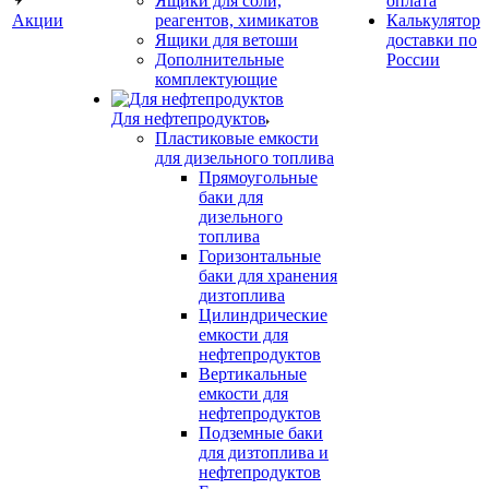
Ящики для соли,
оплата
Акции
реагентов, химикатов
Калькулятор
Ящики для ветоши
доставки по
Дополнительные
России
комплектующие
Для нефтепродуктов
Пластиковые емкости
для дизельного топлива
Прямоугольные
баки для
дизельного
топлива
Горизонтальные
баки для хранения
дизтоплива
Цилиндрические
емкости для
нефтепродуктов
Вертикальные
емкости для
нефтепродуктов
Подземные баки
для дизтоплива и
нефтепродуктов