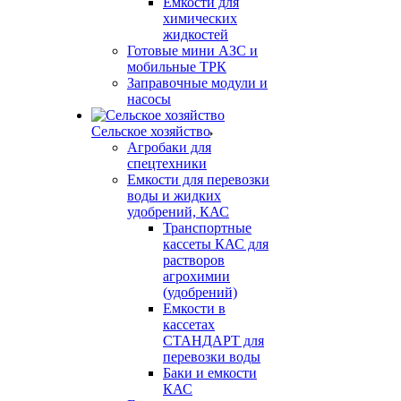
Емкости для
химических
жидкостей
Готовые мини АЗС и
мобильные ТРК
Заправочные модули и
насосы
Сельское хозяйство
Агробаки для
спецтехники
Емкости для перевозки
воды и жидких
удобрений, КАС
Транспортные
кассеты КАС для
растворов
агрохимии
(удобрений)
Емкости в
кассетах
СТАНДАРТ для
перевозки воды
Баки и емкости
КАС