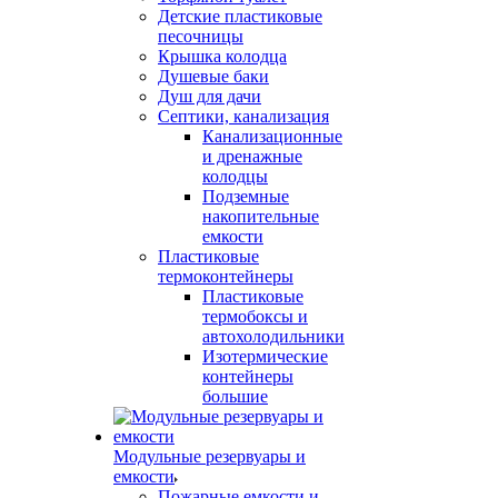
Детские пластиковые
песочницы
Крышка колодца
Душевые баки
Душ для дачи
Септики, канализация
Канализационные
и дренажные
колодцы
Подземные
накопительные
емкости
Пластиковые
термоконтейнеры
Пластиковые
термобоксы и
автохолодильники
Изотермические
контейнеры
большие
Модульные резервуары и
емкости
Пожарные емкости и