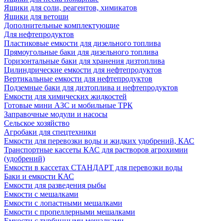
Ящики для соли, реагентов, химикатов
Ящики для ветоши
Дополнительные комплектующие
Для нефтепродуктов
Пластиковые емкости для дизельного топлива
Прямоугольные баки для дизельного топлива
Горизонтальные баки для хранения дизтоплива
Цилиндрические емкости для нефтепродуктов
Вертикальные емкости для нефтепродуктов
Подземные баки для дизтоплива и нефтепродуктов
Емкости для химических жидкостей
Готовые мини АЗС и мобильные ТРК
Заправочные модули и насосы
Сельское хозяйство
Агробаки для спецтехники
Емкости для перевозки воды и жидких удобрений, КАС
Транспортные кассеты КАС для растворов агрохимии
(удобрений)
Емкости в кассетах СТАНДАРТ для перевозки воды
Баки и емкости КАС
Емкости для разведения рыбы
Емкости с мешалками
Емкости с лопастными мешалками
Емкости с пропеллерными мешалками
Емкости с турбинными мешалками