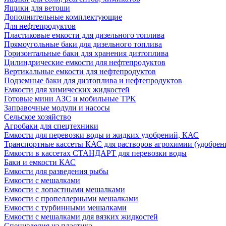
Ящики для ветоши
Дополнительные комплектующие
Для нефтепродуктов
Пластиковые емкости для дизельного топлива
Прямоугольные баки для дизельного топлива
Горизонтальные баки для хранения дизтоплива
Цилиндрические емкости для нефтепродуктов
Вертикальные емкости для нефтепродуктов
Подземные баки для дизтоплива и нефтепродуктов
Емкости для химических жидкостей
Готовые мини АЗС и мобильные ТРК
Заправочные модули и насосы
Сельское хозяйство
Агробаки для спецтехники
Емкости для перевозки воды и жидких удобрений, КАС
Транспортные кассеты КАС для растворов агрохимии (удобрен
Емкости в кассетах СТАНДАРТ для перевозки воды
Баки и емкости КАС
Емкости для разведения рыбы
Емкости с мешалками
Емкости с лопастными мешалками
Емкости с пропеллерными мешалками
Емкости с турбинными мешалками
Емкости с мешалками для вязких жидкостей
Специзделия из пластика