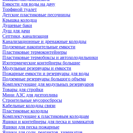
Емкости для воды на дачу
Торфяной туалет
Детские пластиковые песочницы
Крышка колодца
Душевые баки
Душ для дачи
Септики, канализация
Канализационные и дренажные колодцы
Подземные накопительные емкости
Пластиковые термоконтейнеры
Пластиковые термобоксы и автохолодильники
Изотермические контейнеры большие
Модульные резервуары и емкости
Пожарные емкости и резервуары для воды
Подземные резервуары большого объема
Комплектующие для модульных резервуаров
Товары для стройки
Мини АЗС для дизтоплива
Строительные мусоросбросы
Кабельные колодцы связи
Пластиковые колодцы
Комплектующие к пластиковым колодцам
Ящики и контейнеры для песка и химикатов
Ящики для песка пожарные
Ящики для соли, реагентов, химикатов