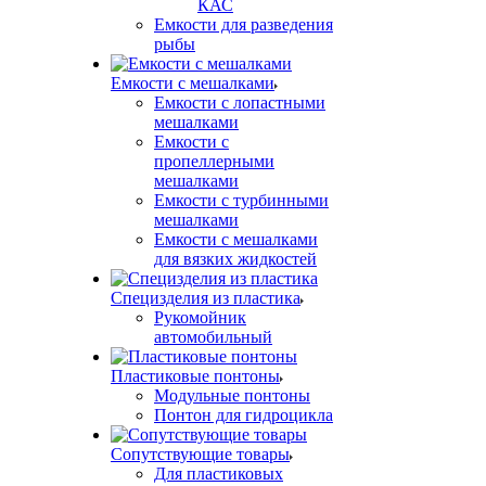
КАС
Емкости для разведения
рыбы
Емкости с мешалками
Емкости с лопастными
мешалками
Емкости с
пропеллерными
мешалками
Емкости с турбинными
мешалками
Емкости с мешалками
для вязких жидкостей
Специзделия из пластика
Рукомойник
автомобильный
Пластиковые понтоны
Модульные понтоны
Понтон для гидроцикла
Сопутствующие товары
Для пластиковых