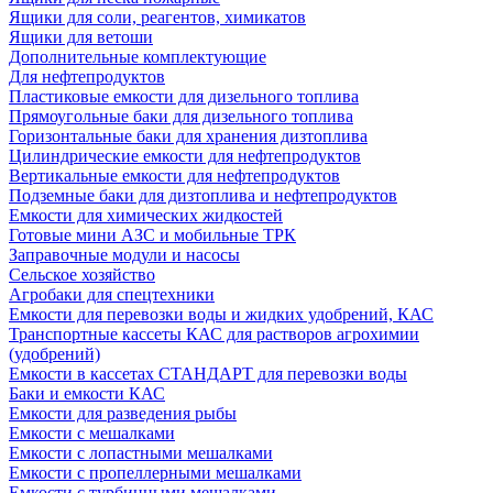
Ящики для соли, реагентов, химикатов
Ящики для ветоши
Дополнительные комплектующие
Для нефтепродуктов
Пластиковые емкости для дизельного топлива
Прямоугольные баки для дизельного топлива
Горизонтальные баки для хранения дизтоплива
Цилиндрические емкости для нефтепродуктов
Вертикальные емкости для нефтепродуктов
Подземные баки для дизтоплива и нефтепродуктов
Емкости для химических жидкостей
Готовые мини АЗС и мобильные ТРК
Заправочные модули и насосы
Сельское хозяйство
Агробаки для спецтехники
Емкости для перевозки воды и жидких удобрений, КАС
Транспортные кассеты КАС для растворов агрохимии
(удобрений)
Емкости в кассетах СТАНДАРТ для перевозки воды
Баки и емкости КАС
Емкости для разведения рыбы
Емкости с мешалками
Емкости с лопастными мешалками
Емкости с пропеллерными мешалками
Емкости с турбинными мешалками