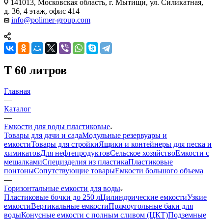
141013, Московская область, г. Мытищи, ул. Силикатная,
д. 36, 4 этаж, офис 414
info@polimer-group.com
T 60 литров
Главная
—
Каталог
—
Емкости для воды пластиковые
Товары для дачи и сада
Модульные резервуары и
емкости
Товары для стройки
Ящики и контейнеры для песка и
химикатов
Для нефтепродуктов
Сельское хозяйство
Емкости с
мешалками
Специзделия из пластика
Пластиковые
понтоны
Сопутствующие товары
Емкости большого объема
—
Горизонтальные емкости для воды
Пластиковые бочки до 250 л
Цилиндрические емкости
Узкие
емкости
Вертикальные емкости
Прямоугольные баки для
воды
Конусные емкости с полным сливом (ЦКТ)
Подземные