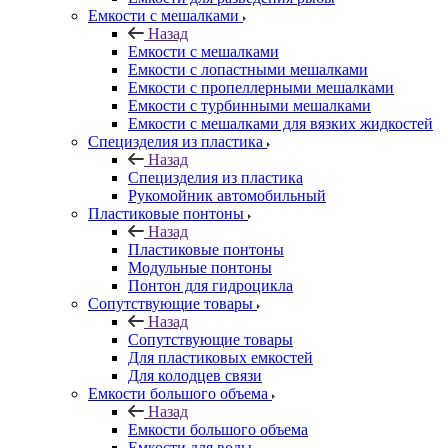
Емкости с мешалками
Назад
Емкости с мешалками
Емкости с лопастными мешалками
Емкости с пропеллерными мешалками
Емкости с турбинными мешалками
Емкости с мешалками для вязких жидкостей
Специзделия из пластика
Назад
Специзделия из пластика
Рукомойник автомобильный
Пластиковые понтоны
Назад
Пластиковые понтоны
Модульные понтоны
Понтон для гидроцикла
Сопутствующие товары
Назад
Сопутствующие товары
Для пластиковых емкостей
Для колодцев связи
Емкости большого объема
Назад
Емкости большого объема
Емкости для воды