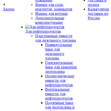
пожарные
Доставка и
Ящики для соли,
оплата
Акции
реагентов, химикатов
Калькулятор
Ящики для ветоши
доставки по
Дополнительные
России
комплектующие
Для нефтепродуктов
Пластиковые емкости
для дизельного топлива
Прямоугольные
баки для
дизельного
топлива
Горизонтальные
баки для хранения
дизтоплива
Цилиндрические
емкости для
нефтепродуктов
Вертикальные
емкости для
нефтепродуктов
Подземные баки
для дизтоплива и