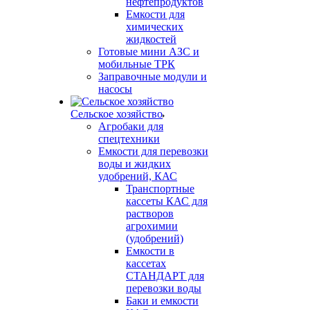
нефтепродуктов
Емкости для
химических
жидкостей
Готовые мини АЗС и
мобильные ТРК
Заправочные модули и
насосы
Сельское хозяйство
Агробаки для
спецтехники
Емкости для перевозки
воды и жидких
удобрений, КАС
Транспортные
кассеты КАС для
растворов
агрохимии
(удобрений)
Емкости в
кассетах
СТАНДАРТ для
перевозки воды
Баки и емкости