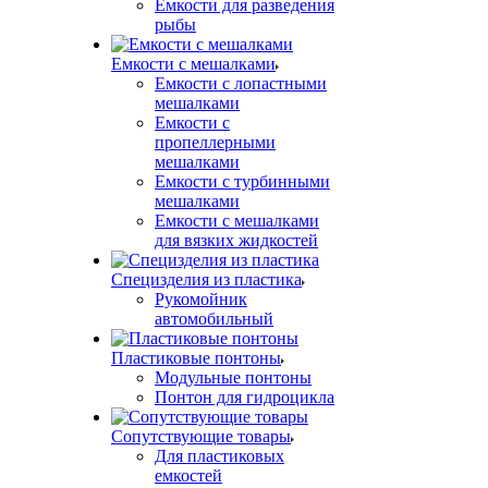
Емкости для разведения
рыбы
Емкости с мешалками
Емкости с лопастными
мешалками
Емкости с
пропеллерными
мешалками
Емкости с турбинными
мешалками
Емкости с мешалками
для вязких жидкостей
Специзделия из пластика
Рукомойник
автомобильный
Пластиковые понтоны
Модульные понтоны
Понтон для гидроцикла
Сопутствующие товары
Для пластиковых
емкостей