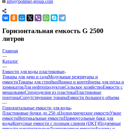
info@polimer-group.com
Горизонтальная емкость G 2500
литров
Главная
—
Каталог
—
Емкости для воды пластиковые
Товары для дачи и сада
Модульные резервуары и
емкости
Товары для стройки
Ящики и контейнеры для песка и
химикатов
Для нефтепродуктов
Сельское хозяйство
Емкости с
мешалками
Специзделия из пластика
Пластиковые
понтоны
Сопутствующие товары
Емкости большого объема
—
Горизонтальные емкости для воды
Пластиковые бочки до 250 л
Цилиндрические емкости
Узкие
емкости
Вертикальные емкости
Прямоугольные баки для
воды
Конусные емкости с полным сливом (ЦКТ)
Подземные
емкости накопительные
Дозировочные емкости
Бидоны и