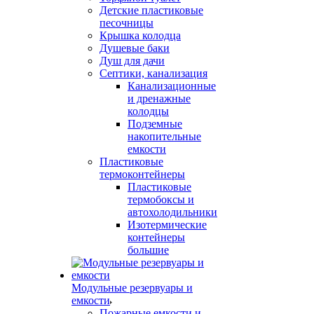
Детские пластиковые
песочницы
Крышка колодца
Душевые баки
Душ для дачи
Септики, канализация
Канализационные
и дренажные
колодцы
Подземные
накопительные
емкости
Пластиковые
термоконтейнеры
Пластиковые
термобоксы и
автохолодильники
Изотермические
контейнеры
большие
Модульные резервуары и
емкости
Пожарные емкости и