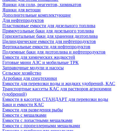
Ящики для соли, реагентов, химикатов
Ящики для ветоши
Дополнительные комплектующие
Для нефтепродуктов
Пластиковые емкости для дизельного топлива
Прямоугольные баки для дизельного топлива
Горизонтальные баки для хранения дизтоплива
Цилиндрические емкости для нефтепродуктов
Вертикальные емкости для нефтепродуктов
Подземные баки для дизтоплива и нефтепродуктов
Емкости для химических жидкостей
Готовые мини АЗС и мобильные ТРК
Заправочные модули и насосы
Сельское хозяйство
Агробаки для спецтехники
Емкости для перевозки воды и жидких удобрений, КАС
Транспортные кассеты КАС для растворов агрохимии
(удобрений)
Емкости в кассетах СТАНДАРТ для перевозки воды
Баки и емкости КАС
Емкости для разведения рыбы
Емкости с мешалками
Емкости с лопастными мешалками
Емкости с пропеллерными мешалками
Емкости с турбинными мешалками