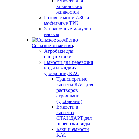
Емкости для
химических
жидкостей
Готовые мини АЗС и
мобильные ТРК
Заправочные модули и
насосы
Сельское хозяйство
Агробаки для
спецтехники
Емкости для перевозки
воды и жидких
удобрений, КАС
Транспортные
кассеты КАС для
растворов
агрохимии
(удобрений)
Емкости в
кассетах
СТАНДАРТ для
перевозки воды
Баки и емкости
КАС