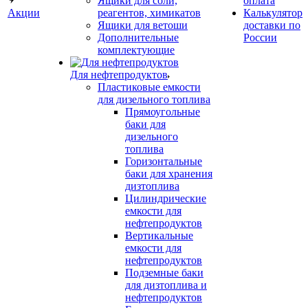
Ящики для соли,
оплата
Акции
реагентов, химикатов
Калькулятор
Ящики для ветоши
доставки по
Дополнительные
России
комплектующие
Для нефтепродуктов
Пластиковые емкости
для дизельного топлива
Прямоугольные
баки для
дизельного
топлива
Горизонтальные
баки для хранения
дизтоплива
Цилиндрические
емкости для
нефтепродуктов
Вертикальные
емкости для
нефтепродуктов
Подземные баки
для дизтоплива и
нефтепродуктов