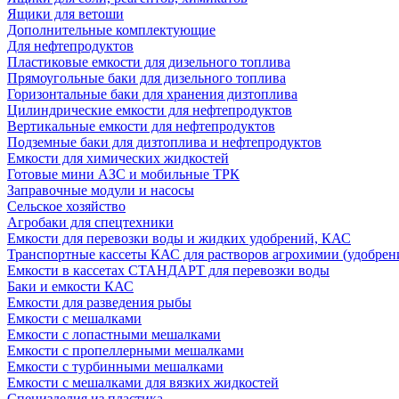
Ящики для ветоши
Дополнительные комплектующие
Для нефтепродуктов
Пластиковые емкости для дизельного топлива
Прямоугольные баки для дизельного топлива
Горизонтальные баки для хранения дизтоплива
Цилиндрические емкости для нефтепродуктов
Вертикальные емкости для нефтепродуктов
Подземные баки для дизтоплива и нефтепродуктов
Емкости для химических жидкостей
Готовые мини АЗС и мобильные ТРК
Заправочные модули и насосы
Сельское хозяйство
Агробаки для спецтехники
Емкости для перевозки воды и жидких удобрений, КАС
Транспортные кассеты КАС для растворов агрохимии (удобрен
Емкости в кассетах СТАНДАРТ для перевозки воды
Баки и емкости КАС
Емкости для разведения рыбы
Емкости с мешалками
Емкости с лопастными мешалками
Емкости с пропеллерными мешалками
Емкости с турбинными мешалками
Емкости с мешалками для вязких жидкостей
Специзделия из пластика