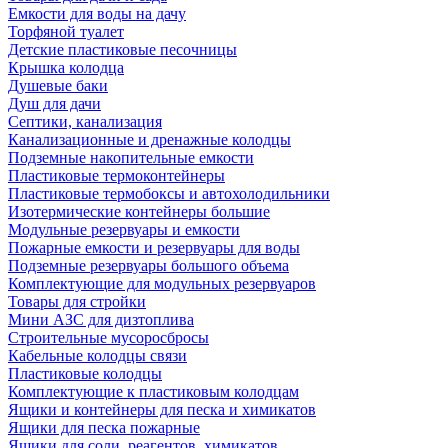
Емкости для воды на дачу
Торфяной туалет
Детские пластиковые песочницы
Крышка колодца
Душевые баки
Душ для дачи
Септики, канализация
Канализационные и дренажные колодцы
Подземные накопительные емкости
Пластиковые термоконтейнеры
Пластиковые термобоксы и автохолодильники
Изотермические контейнеры большие
Модульные резервуары и емкости
Пожарные емкости и резервуары для воды
Подземные резервуары большого объема
Комплектующие для модульных резервуаров
Товары для стройки
Мини АЗС для дизтоплива
Строительные мусоросбросы
Кабельные колодцы связи
Пластиковые колодцы
Комплектующие к пластиковым колодцам
Ящики и контейнеры для песка и химикатов
Ящики для песка пожарные
Ящики для соли, реагентов, химикатов