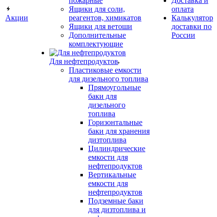
пожарные
Доставка и
Ящики для соли,
оплата
Акции
реагентов, химикатов
Калькулятор
Ящики для ветоши
доставки по
Дополнительные
России
комплектующие
Для нефтепродуктов
Пластиковые емкости
для дизельного топлива
Прямоугольные
баки для
дизельного
топлива
Горизонтальные
баки для хранения
дизтоплива
Цилиндрические
емкости для
нефтепродуктов
Вертикальные
емкости для
нефтепродуктов
Подземные баки
для дизтоплива и