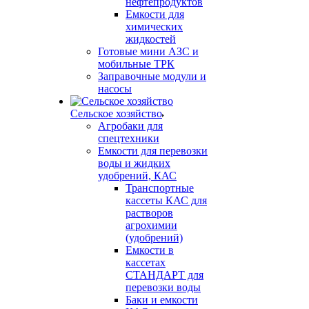
нефтепродуктов
Емкости для
химических
жидкостей
Готовые мини АЗС и
мобильные ТРК
Заправочные модули и
насосы
Сельское хозяйство
Агробаки для
спецтехники
Емкости для перевозки
воды и жидких
удобрений, КАС
Транспортные
кассеты КАС для
растворов
агрохимии
(удобрений)
Емкости в
кассетах
СТАНДАРТ для
перевозки воды
Баки и емкости