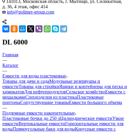
141013, Московская область, г. Мытищи, ул. Силикатная,
д. 36, 4 этаж, офис 414
info@polimer-group.com
DL 6000
Главная
—
Каталог
—
Емкости для воды пластиковые
Товары для дачи и сада
Модульные резервуары и
емкости
Товары для стройки
Ящики и контейнеры для песка и
химикатов
Для нефтепродуктов
Сельское хозяйство
Емкости с
мешалками
Специзделия из пластика
Пластиковые
понтоны
Сопутствующие товары
Емкости большого объема
—
Подземные емкости накопительные
Пластиковые бочки до 250 л
Цилиндрические емкости
Узкие
емкости
Вертикальные емкости
Горизонтальные емкости для
воды
Прямоугольные баки для воды
Конусные емкости с