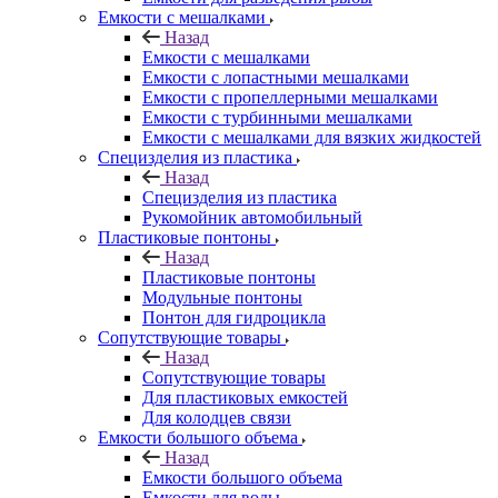
Емкости с мешалками
Назад
Емкости с мешалками
Емкости с лопастными мешалками
Емкости с пропеллерными мешалками
Емкости с турбинными мешалками
Емкости с мешалками для вязких жидкостей
Специзделия из пластика
Назад
Специзделия из пластика
Рукомойник автомобильный
Пластиковые понтоны
Назад
Пластиковые понтоны
Модульные понтоны
Понтон для гидроцикла
Сопутствующие товары
Назад
Сопутствующие товары
Для пластиковых емкостей
Для колодцев связи
Емкости большого объема
Назад
Емкости большого объема
Емкости для воды