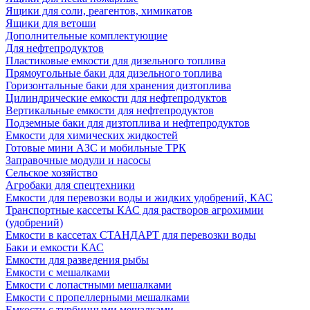
Ящики для соли, реагентов, химикатов
Ящики для ветоши
Дополнительные комплектующие
Для нефтепродуктов
Пластиковые емкости для дизельного топлива
Прямоугольные баки для дизельного топлива
Горизонтальные баки для хранения дизтоплива
Цилиндрические емкости для нефтепродуктов
Вертикальные емкости для нефтепродуктов
Подземные баки для дизтоплива и нефтепродуктов
Емкости для химических жидкостей
Готовые мини АЗС и мобильные ТРК
Заправочные модули и насосы
Сельское хозяйство
Агробаки для спецтехники
Емкости для перевозки воды и жидких удобрений, КАС
Транспортные кассеты КАС для растворов агрохимии
(удобрений)
Емкости в кассетах СТАНДАРТ для перевозки воды
Баки и емкости КАС
Емкости для разведения рыбы
Емкости с мешалками
Емкости с лопастными мешалками
Емкости с пропеллерными мешалками
Емкости с турбинными мешалками