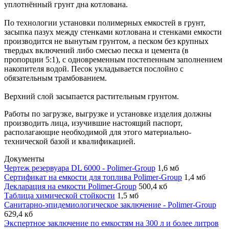
уплотнённый грунт дна котлована.
По технологии установки полимерных емкостей в грунт,
засыпка пазух между стенками котлована и стенками емкости
производится не вынутым грунтом, а песком без крупных
твердых включений либо смесью песка и цемента (в
пропорции 5:1), с одновременным постепенным заполнением
накопителя водой. Песок укладывается послойно с
обязательным трамбованием.
Верхний слой засыпается растительным грунтом.
Работы по загрузке, выгрузке и установке изделия должны
производить лица, изучившие настоящий паспорт,
располагающие необходимой для этого материально-
технической базой и квалификацией.
Документы
Чертеж резервуара DL 6000 - Polimer-Group
1,6 мб
Сертификат на емкости для топлива Polimer-Group
1,4 мб
Декларация на емкости Polimer-Group
500,4 кб
Таблица химической стойкости
1,5 мб
Санитарно-эпидемиологическое заключение - Polimer-Group
629,4 кб
Экспертное заключение по емкостям на 300 л и более литров