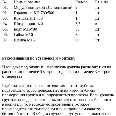
№
Наименование
Кол-во
Ед. изм.
01.
Модуль концевой DL подземный
2
шт
02.
Горловина КН 780/500
1
шт
03.
Крышка КН 780
1
шт
04.
Шнур пористый
5,5
м
05.
Болт М16*90
30
шт
06.
Гайка М16
30
шт
07.
Шайба М16
60
шт
Рекомендации по установке и монтажу
Площадка под блочный накопитель должна располагаться на
расстоянии не менее 5 метров от дороги и не менее 3 метров
от деревьев.
Глубина заложения накопителя зависит от глубины
подводящего трубопровода, местных норм глубины
промерзания грунта или определяется проектом. Если уровень
грунтовых вод расположен выше чем отметка низа блочного
накопителя, то необходимо закрепление, которое
производится пластмассовым или капроновым канатом к
бетонной плите. В общем случае корпус устанавливается на