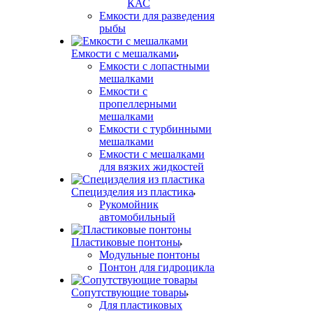
КАС
Емкости для разведения
рыбы
Емкости с мешалками
Емкости с лопастными
мешалками
Емкости с
пропеллерными
мешалками
Емкости с турбинными
мешалками
Емкости с мешалками
для вязких жидкостей
Специзделия из пластика
Рукомойник
автомобильный
Пластиковые понтоны
Модульные понтоны
Понтон для гидроцикла
Сопутствующие товары
Для пластиковых