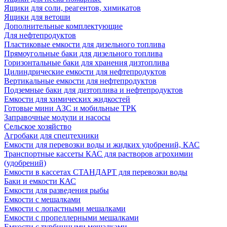
Ящики для соли, реагентов, химикатов
Ящики для ветоши
Дополнительные комплектующие
Для нефтепродуктов
Пластиковые емкости для дизельного топлива
Прямоугольные баки для дизельного топлива
Горизонтальные баки для хранения дизтоплива
Цилиндрические емкости для нефтепродуктов
Вертикальные емкости для нефтепродуктов
Подземные баки для дизтоплива и нефтепродуктов
Емкости для химических жидкостей
Готовые мини АЗС и мобильные ТРК
Заправочные модули и насосы
Сельское хозяйство
Агробаки для спецтехники
Емкости для перевозки воды и жидких удобрений, КАС
Транспортные кассеты КАС для растворов агрохимии
(удобрений)
Емкости в кассетах СТАНДАРТ для перевозки воды
Баки и емкости КАС
Емкости для разведения рыбы
Емкости с мешалками
Емкости с лопастными мешалками
Емкости с пропеллерными мешалками
Емкости с турбинными мешалками