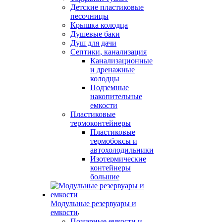
Детские пластиковые
песочницы
Крышка колодца
Душевые баки
Душ для дачи
Септики, канализация
Канализационные
и дренажные
колодцы
Подземные
накопительные
емкости
Пластиковые
термоконтейнеры
Пластиковые
термобоксы и
автохолодильники
Изотермические
контейнеры
большие
Модульные резервуары и
емкости
Пожарные емкости и