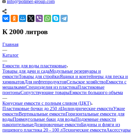
info@polimer-group.com
К 2000 литров
Главная
—
Каталог
—
Емкости для воды пластиковые
Товары для дачи и сада
Модульные резервуары и
емкости
Товары для стройки
Ящики и контейнеры для песка и
химикатов
Для нефтепродуктов
Сельское хозяйство
Емкости с
мешалками
Специзделия из пластика
Пластиковые
понтоны
Сопутствующие товары
Емкости большого объема
—
Конусные емкости с полным сливом (ЦКТ)
Пластиковые бочки до 250 л
Цилиндрические емкости
Узкие
емкости
Вертикальные емкости
Горизонтальные емкости для
воды
Прямоугольные баки для воды
Подземные емкости
накопительные
Дозировочные емкости
Бидоны и фляги из
пищевого пластика 20 - 100 л
Технические емкости
Аксессуары