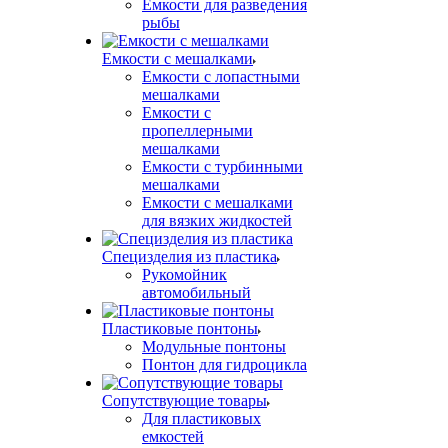
Емкости для разведения
рыбы
Емкости с мешалками
Емкости с лопастными
мешалками
Емкости с
пропеллерными
мешалками
Емкости с турбинными
мешалками
Емкости с мешалками
для вязких жидкостей
Специзделия из пластика
Рукомойник
автомобильный
Пластиковые понтоны
Модульные понтоны
Понтон для гидроцикла
Сопутствующие товары
Для пластиковых
емкостей