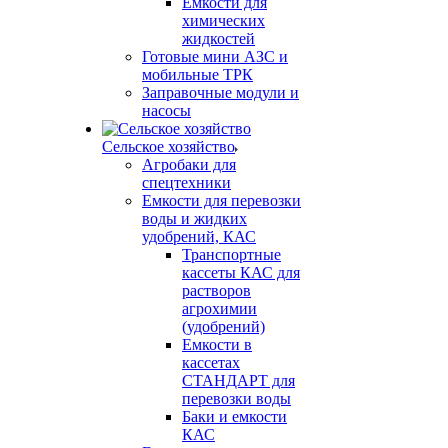
Емкости для
химических
жидкостей
Готовые мини АЗС и
мобильные ТРК
Заправочные модули и
насосы
Сельское хозяйство
Агробаки для
спецтехники
Емкости для перевозки
воды и жидких
удобрений, КАС
Транспортные
кассеты КАС для
растворов
агрохимии
(удобрений)
Емкости в
кассетах
СТАНДАРТ для
перевозки воды
Баки и емкости
КАС