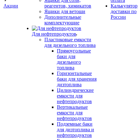
Ящики для соли,
оплата
Акции
реагентов, химикатов
Калькулятор
Ящики для ветоши
доставки по
Дополнительные
России
комплектующие
Для нефтепродуктов
Пластиковые емкости
для дизельного топлива
Прямоугольные
баки для
дизельного
топлива
Горизонтальные
баки для хранения
дизтоплива
Цилиндрические
емкости для
нефтепродуктов
Вертикальные
емкости для
нефтепродуктов
Подземные баки
для дизтоплива и
нефтепродуктов