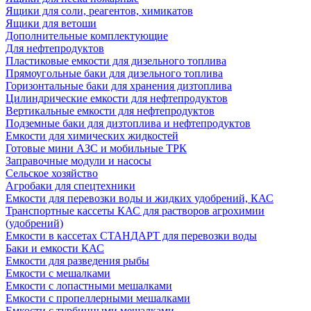
Ящики для соли, реагентов, химикатов
Ящики для ветоши
Дополнительные комплектующие
Для нефтепродуктов
Пластиковые емкости для дизельного топлива
Прямоугольные баки для дизельного топлива
Горизонтальные баки для хранения дизтоплива
Цилиндрические емкости для нефтепродуктов
Вертикальные емкости для нефтепродуктов
Подземные баки для дизтоплива и нефтепродуктов
Емкости для химических жидкостей
Готовые мини АЗС и мобильные ТРК
Заправочные модули и насосы
Сельское хозяйство
Агробаки для спецтехники
Емкости для перевозки воды и жидких удобрений, КАС
Транспортные кассеты КАС для растворов агрохимии
(удобрений)
Емкости в кассетах СТАНДАРТ для перевозки воды
Баки и емкости КАС
Емкости для разведения рыбы
Емкости с мешалками
Емкости с лопастными мешалками
Емкости с пропеллерными мешалками
Емкости с турбинными мешалками