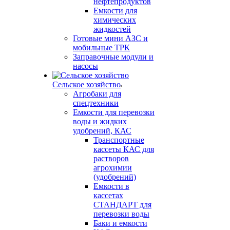
нефтепродуктов
Емкости для
химических
жидкостей
Готовые мини АЗС и
мобильные ТРК
Заправочные модули и
насосы
Сельское хозяйство
Агробаки для
спецтехники
Емкости для перевозки
воды и жидких
удобрений, КАС
Транспортные
кассеты КАС для
растворов
агрохимии
(удобрений)
Емкости в
кассетах
СТАНДАРТ для
перевозки воды
Баки и емкости