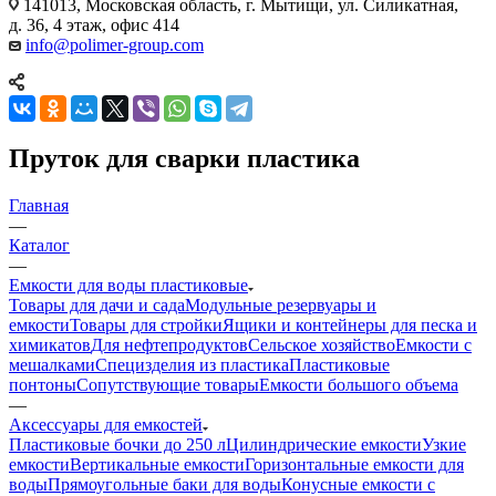
141013, Московская область, г. Мытищи, ул. Силикатная,
д. 36, 4 этаж, офис 414
info@polimer-group.com
Пруток для сварки пластика
Главная
—
Каталог
—
Емкости для воды пластиковые
Товары для дачи и сада
Модульные резервуары и
емкости
Товары для стройки
Ящики и контейнеры для песка и
химикатов
Для нефтепродуктов
Сельское хозяйство
Емкости с
мешалками
Специзделия из пластика
Пластиковые
понтоны
Сопутствующие товары
Емкости большого объема
—
Аксессуары для емкостей
Пластиковые бочки до 250 л
Цилиндрические емкости
Узкие
емкости
Вертикальные емкости
Горизонтальные емкости для
воды
Прямоугольные баки для воды
Конусные емкости с