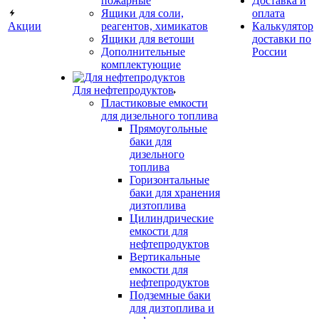
пожарные
Доставка и
Ящики для соли,
оплата
Акции
реагентов, химикатов
Калькулятор
Ящики для ветоши
доставки по
Дополнительные
России
комплектующие
Для нефтепродуктов
Пластиковые емкости
для дизельного топлива
Прямоугольные
баки для
дизельного
топлива
Горизонтальные
баки для хранения
дизтоплива
Цилиндрические
емкости для
нефтепродуктов
Вертикальные
емкости для
нефтепродуктов
Подземные баки
для дизтоплива и