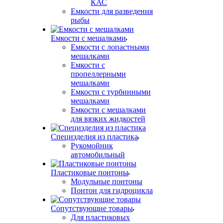
КАС
Емкости для разведения
рыбы
Емкости с мешалками
Емкости с лопастными
мешалками
Емкости с
пропеллерными
мешалками
Емкости с турбинными
мешалками
Емкости с мешалками
для вязких жидкостей
Специзделия из пластика
Рукомойник
автомобильный
Пластиковые понтоны
Модульные понтоны
Понтон для гидроцикла
Сопутствующие товары
Для пластиковых