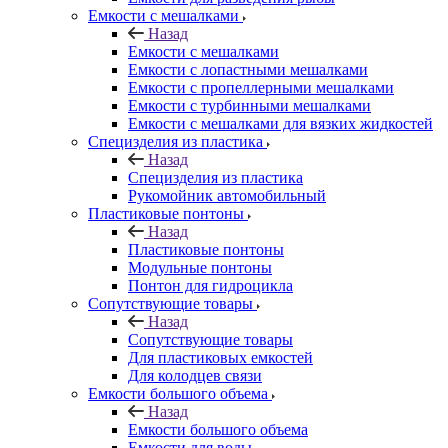
Емкости с мешалками
Назад
Емкости с мешалками
Емкости с лопастными мешалками
Емкости с пропеллерными мешалками
Емкости с турбинными мешалками
Емкости с мешалками для вязких жидкостей
Специзделия из пластика
Назад
Специзделия из пластика
Рукомойник автомобильный
Пластиковые понтоны
Назад
Пластиковые понтоны
Модульные понтоны
Понтон для гидроцикла
Сопутствующие товары
Назад
Сопутствующие товары
Для пластиковых емкостей
Для колодцев связи
Емкости большого объема
Назад
Емкости большого объема
Емкости для воды