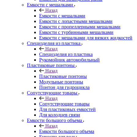
Емкости с мешалками
Назад
Емкости с мешалками
Емкости с лопастными мешалками
Емкости с пропеллерными мешалками
Емкости с турбинными мешалками
Емкости с мешалками для вязких жидкостей
Специзделия из пластика
Назад
Специзделия из пластика
Рукомойник автомобильный
Пластиковые понтоны
Назад
Пластиковые понтоны
Модульные понтоны
Понтон для гидроцикла
Сопутствующие товары
Назад
Сопутствующие товары
Для пластиковых емкостей
Для колодцев связи
Емкости большого объема
Назад
Емкости большого объема
Емкости для воды