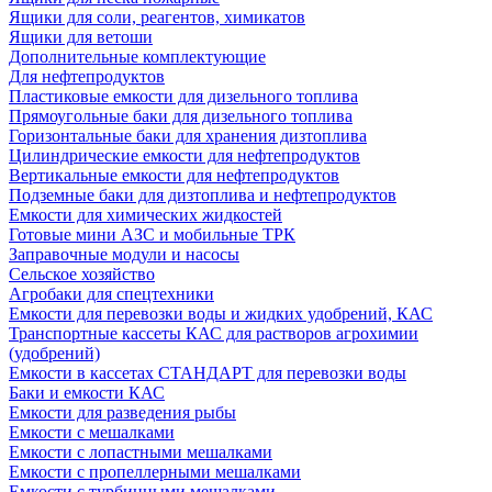
Ящики для соли, реагентов, химикатов
Ящики для ветоши
Дополнительные комплектующие
Для нефтепродуктов
Пластиковые емкости для дизельного топлива
Прямоугольные баки для дизельного топлива
Горизонтальные баки для хранения дизтоплива
Цилиндрические емкости для нефтепродуктов
Вертикальные емкости для нефтепродуктов
Подземные баки для дизтоплива и нефтепродуктов
Емкости для химических жидкостей
Готовые мини АЗС и мобильные ТРК
Заправочные модули и насосы
Сельское хозяйство
Агробаки для спецтехники
Емкости для перевозки воды и жидких удобрений, КАС
Транспортные кассеты КАС для растворов агрохимии
(удобрений)
Емкости в кассетах СТАНДАРТ для перевозки воды
Баки и емкости КАС
Емкости для разведения рыбы
Емкости с мешалками
Емкости с лопастными мешалками
Емкости с пропеллерными мешалками
Емкости с турбинными мешалками