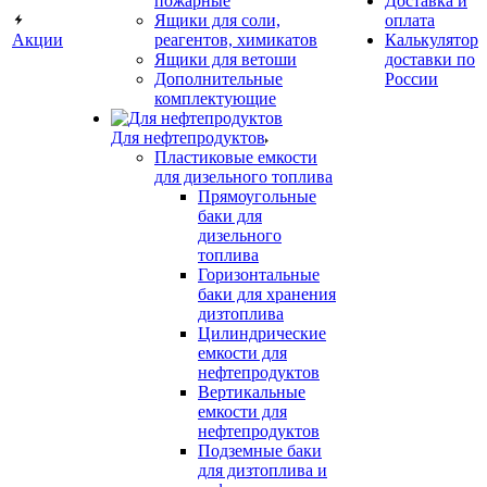
пожарные
Доставка и
Ящики для соли,
оплата
Акции
реагентов, химикатов
Калькулятор
Ящики для ветоши
доставки по
Дополнительные
России
комплектующие
Для нефтепродуктов
Пластиковые емкости
для дизельного топлива
Прямоугольные
баки для
дизельного
топлива
Горизонтальные
баки для хранения
дизтоплива
Цилиндрические
емкости для
нефтепродуктов
Вертикальные
емкости для
нефтепродуктов
Подземные баки
для дизтоплива и