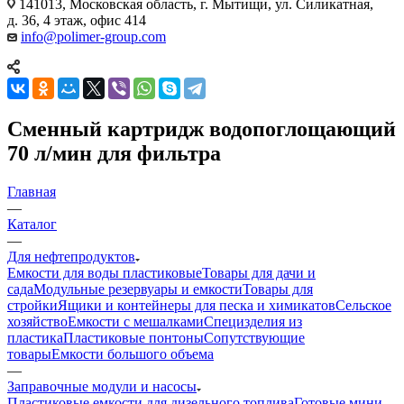
141013, Московская область, г. Мытищи, ул. Силикатная,
д. 36, 4 этаж, офис 414
info@polimer-group.com
Сменный картридж водопоглощающий
70 л/мин для фильтра
Главная
—
Каталог
—
Для нефтепродуктов
Емкости для воды пластиковые
Товары для дачи и
сада
Модульные резервуары и емкости
Товары для
стройки
Ящики и контейнеры для песка и химикатов
Сельское
хозяйство
Емкости с мешалками
Специзделия из
пластика
Пластиковые понтоны
Сопутствующие
товары
Емкости большого объема
—
Заправочные модули и насосы
Пластиковые емкости для дизельного топлива
Готовые мини