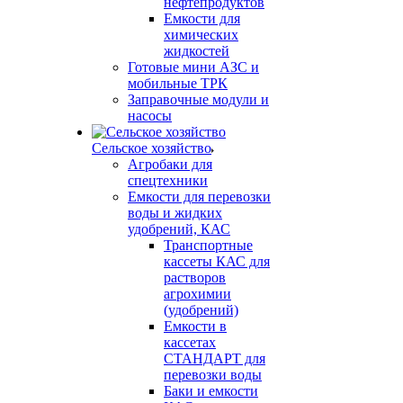
нефтепродуктов
Емкости для
химических
жидкостей
Готовые мини АЗС и
мобильные ТРК
Заправочные модули и
насосы
Сельское хозяйство
Агробаки для
спецтехники
Емкости для перевозки
воды и жидких
удобрений, КАС
Транспортные
кассеты КАС для
растворов
агрохимии
(удобрений)
Емкости в
кассетах
СТАНДАРТ для
перевозки воды
Баки и емкости