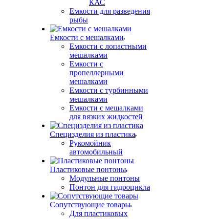
КАС
Емкости для разведения
рыбы
Емкости с мешалками
Емкости с лопастными
мешалками
Емкости с
пропеллерными
мешалками
Емкости с турбинными
мешалками
Емкости с мешалками
для вязких жидкостей
Специзделия из пластика
Рукомойник
автомобильный
Пластиковые понтоны
Модульные понтоны
Понтон для гидроцикла
Сопутствующие товары
Для пластиковых