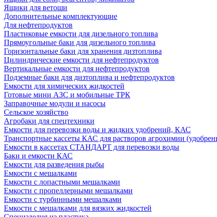
Ящики для ветоши
Дополнительные комплектующие
Для нефтепродуктов
Пластиковые емкости для дизельного топлива
Прямоугольные баки для дизельного топлива
Горизонтальные баки для хранения дизтоплива
Цилиндрические емкости для нефтепродуктов
Вертикальные емкости для нефтепродуктов
Подземные баки для дизтоплива и нефтепродуктов
Емкости для химических жидкостей
Готовые мини АЗС и мобильные ТРК
Заправочные модули и насосы
Сельское хозяйство
Агробаки для спецтехники
Емкости для перевозки воды и жидких удобрений, КАС
Транспортные кассеты КАС для растворов агрохимии (удобрен
Емкости в кассетах СТАНДАРТ для перевозки воды
Баки и емкости КАС
Емкости для разведения рыбы
Емкости с мешалками
Емкости с лопастными мешалками
Емкости с пропеллерными мешалками
Емкости с турбинными мешалками
Емкости с мешалками для вязких жидкостей
Специзделия из пластика