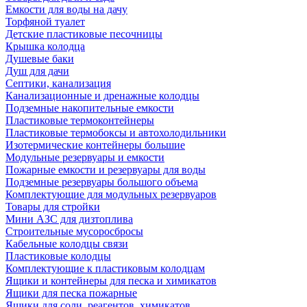
Емкости для воды на дачу
Торфяной туалет
Детские пластиковые песочницы
Крышка колодца
Душевые баки
Душ для дачи
Септики, канализация
Канализационные и дренажные колодцы
Подземные накопительные емкости
Пластиковые термоконтейнеры
Пластиковые термобоксы и автохолодильники
Изотермические контейнеры большие
Модульные резервуары и емкости
Пожарные емкости и резервуары для воды
Подземные резервуары большого объема
Комплектующие для модульных резервуаров
Товары для стройки
Мини АЗС для дизтоплива
Строительные мусоросбросы
Кабельные колодцы связи
Пластиковые колодцы
Комплектующие к пластиковым колодцам
Ящики и контейнеры для песка и химикатов
Ящики для песка пожарные
Ящики для соли, реагентов, химикатов