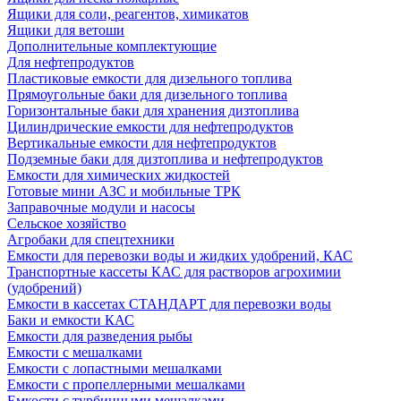
Ящики для соли, реагентов, химикатов
Ящики для ветоши
Дополнительные комплектующие
Для нефтепродуктов
Пластиковые емкости для дизельного топлива
Прямоугольные баки для дизельного топлива
Горизонтальные баки для хранения дизтоплива
Цилиндрические емкости для нефтепродуктов
Вертикальные емкости для нефтепродуктов
Подземные баки для дизтоплива и нефтепродуктов
Емкости для химических жидкостей
Готовые мини АЗС и мобильные ТРК
Заправочные модули и насосы
Сельское хозяйство
Агробаки для спецтехники
Емкости для перевозки воды и жидких удобрений, КАС
Транспортные кассеты КАС для растворов агрохимии
(удобрений)
Емкости в кассетах СТАНДАРТ для перевозки воды
Баки и емкости КАС
Емкости для разведения рыбы
Емкости с мешалками
Емкости с лопастными мешалками
Емкости с пропеллерными мешалками
Емкости с турбинными мешалками