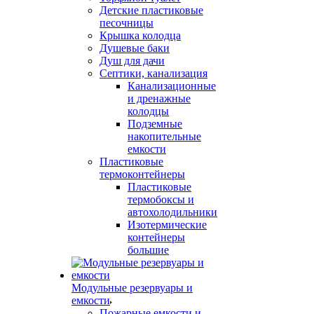
Детские пластиковые
песочницы
Крышка колодца
Душевые баки
Душ для дачи
Септики, канализация
Канализационные
и дренажные
колодцы
Подземные
накопительные
емкости
Пластиковые
термоконтейнеры
Пластиковые
термобоксы и
автохолодильники
Изотермические
контейнеры
большие
Модульные резервуары и
емкости
Пожарные емкости и