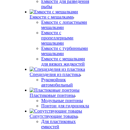
Емкости для разведения
рыбы
Емкости с мешалками
Емкости с лопастными
мешалками
Емкости с
пропеллерными
мешалками
Емкости с турбинными
мешалками
Емкости с мешалками
для вязких жидкостей
Специзделия из пластика
Рукомойник
автомобильный
Пластиковые понтоны
Модульные понтоны
Понтон для гидроцикла
Сопутствующие товары
Для пластиковых
емкостей