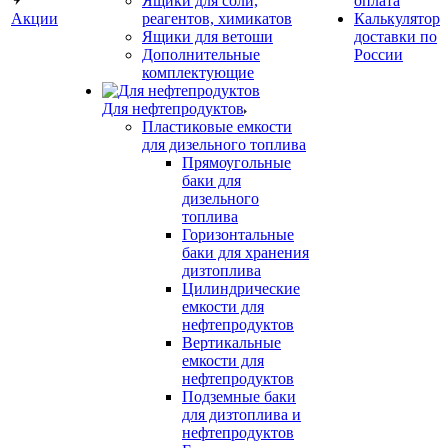
Ящики для соли,
оплата
Акции
реагентов, химикатов
Калькулятор
Ящики для ветоши
доставки по
Дополнительные
России
комплектующие
Для нефтепродуктов
Пластиковые емкости
для дизельного топлива
Прямоугольные
баки для
дизельного
топлива
Горизонтальные
баки для хранения
дизтоплива
Цилиндрические
емкости для
нефтепродуктов
Вертикальные
емкости для
нефтепродуктов
Подземные баки
для дизтоплива и
нефтепродуктов