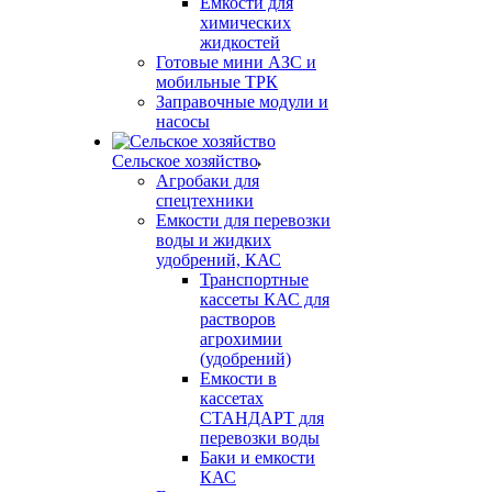
Емкости для
химических
жидкостей
Готовые мини АЗС и
мобильные ТРК
Заправочные модули и
насосы
Сельское хозяйство
Агробаки для
спецтехники
Емкости для перевозки
воды и жидких
удобрений, КАС
Транспортные
кассеты КАС для
растворов
агрохимии
(удобрений)
Емкости в
кассетах
СТАНДАРТ для
перевозки воды
Баки и емкости
КАС