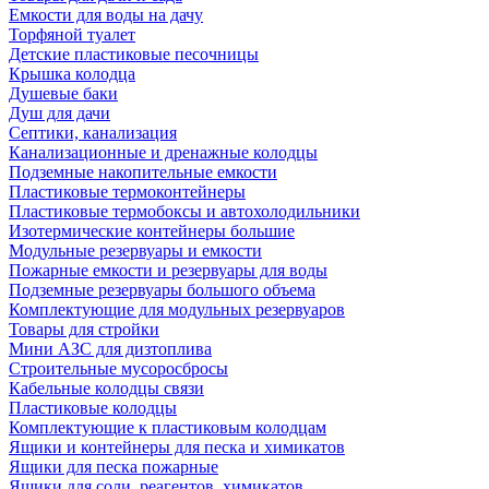
Емкости для воды на дачу
Торфяной туалет
Детские пластиковые песочницы
Крышка колодца
Душевые баки
Душ для дачи
Септики, канализация
Канализационные и дренажные колодцы
Подземные накопительные емкости
Пластиковые термоконтейнеры
Пластиковые термобоксы и автохолодильники
Изотермические контейнеры большие
Модульные резервуары и емкости
Пожарные емкости и резервуары для воды
Подземные резервуары большого объема
Комплектующие для модульных резервуаров
Товары для стройки
Мини АЗС для дизтоплива
Строительные мусоросбросы
Кабельные колодцы связи
Пластиковые колодцы
Комплектующие к пластиковым колодцам
Ящики и контейнеры для песка и химикатов
Ящики для песка пожарные
Ящики для соли, реагентов, химикатов