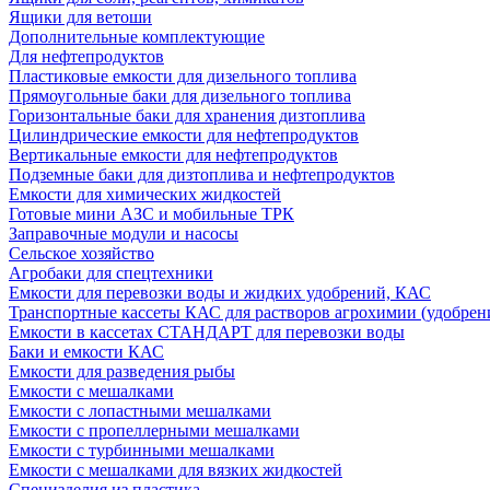
Ящики для ветоши
Дополнительные комплектующие
Для нефтепродуктов
Пластиковые емкости для дизельного топлива
Прямоугольные баки для дизельного топлива
Горизонтальные баки для хранения дизтоплива
Цилиндрические емкости для нефтепродуктов
Вертикальные емкости для нефтепродуктов
Подземные баки для дизтоплива и нефтепродуктов
Емкости для химических жидкостей
Готовые мини АЗС и мобильные ТРК
Заправочные модули и насосы
Сельское хозяйство
Агробаки для спецтехники
Емкости для перевозки воды и жидких удобрений, КАС
Транспортные кассеты КАС для растворов агрохимии (удобрен
Емкости в кассетах СТАНДАРТ для перевозки воды
Баки и емкости КАС
Емкости для разведения рыбы
Емкости с мешалками
Емкости с лопастными мешалками
Емкости с пропеллерными мешалками
Емкости с турбинными мешалками
Емкости с мешалками для вязких жидкостей
Специзделия из пластика